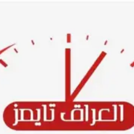
Ski
t
conten