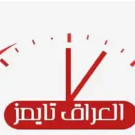
Ski
t
conten