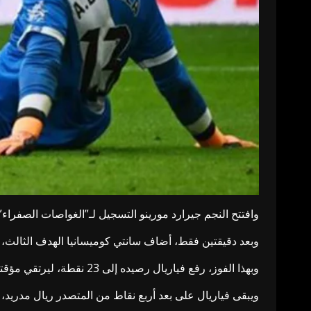
وافتتح النجم جيرارد مورينو التسجيل لـ”الغواصات الصفراء” في الدقيقة 22، قبل أن يضاعف ألبرتو موليرو ا
وبعد دقيقتين فقط، أضاف سانتي كوميسانيا الهدف الثالث، ل
وبهذا الفوز، رفع فياريال رصيده إلى 23 نقطة، ليرتقي مؤقتا إلى المركز الثاني في جدول ترتيب الليغا، مزيحا برشلونة (22 نقطة) الذي يخوض مباراته أمام إلتشي غدا الأحد.
ويبقى فياريال على بعد أربع نقاط من المتصدر ريال مدريد، ال