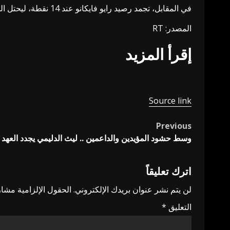
في المقابل، تجمد رصيد رايو فايكانو عند 14 نقطة، ليحتل المركز العاشر.
المصدر: RT
إقرأ المزيد
Source link
Previous
Post
وسط حشود المؤيدين والداعمين .. ليث الدليمي يجدد العهد 
navigation
اترك تعليقاً
لن يتم نشر عنوان بريدك الإلكتروني.
الحقول الإلزامية مشار 
التعليق
*