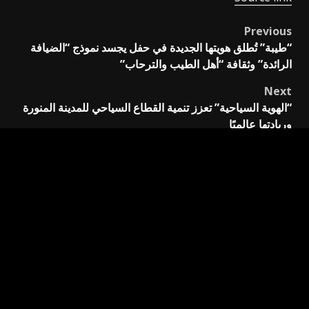
Previous
Post
“طيبة” تُطلق هويتها الجديدة في حفل يجسد نموذج “الضيافة
navigation
الرائدة” وثقافة “أهل الطيب والترحاب”
Next
“الهوية السياحية” تعزز تنمية القطاع السياحي للمدينة المنورة
وريادتها عالميًا
اترك تعليقاً
لن يتم نشر عنوان بريدك الإلكتروني.
الحقول الإلزامية مشار
إليها بـ
*
التعليق
*