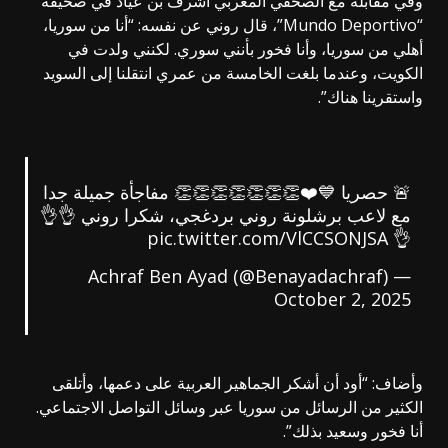
وفي مقابلة مع الصحفي المغربي أشرف بن عياد في صحيفة
“Mundo Deportivo”، قال روني عن نفسه: “أنا من سوريا،
أهلي من سوريا، وأنا فخور بأنني سوري. لكنني ولدت في
الكويت، وعندما بلغت الخامسة من عمري انتقلنا إلى السويد
واستقرينا هناك”.
🚨 حصريا 💙❤️👏👏👏👏👏👏👏 مفاجأة جميلة جدا
مع لاعب برشلونة روني بردغجي، شكرا روني 👌👌
pic.twitter.com/VlCCSONJSA
👌
— Achraf Ben Ayad (@Benayadachraf)
October 2, 2025
وأضاف: “أود أن أشكر الجماهير العربية على دعمها، وأتلقى
الكثير من الرسائل من سوريا عبر وسائل التواصل الاجتماعي.
أنا فخور وسعيد بذلك”.