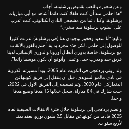
وعن شعوره باللعب بقميص برشلونة، أجاب:
“هذا حلمي منذ أن كنت طفلا. كنت دائما أشاهد مع أبي مباريات
برشلونة، وكنا دائما من مشجعي النادي الكتالوني. كنت أتدرب
على أسلوب برشلونة منذ صغري”.
وتابع: “أنا سعيد وفخور بوجودي هنا (في برشلونة). تدربت كثيرا
للوصول إلى حلمي، لكن هذه مجرد بداية. أحلم بالفوز بالألقاب
مع برشلونة، خاصة بدوري أبطال أوروبا والدوري الإسباني. لدينا
فريق جيد ومدرب جيد، وأتمنى وأتوقع أن يكون موسما رائعا”.
ولد روني بردغجي في الكويت عام 2005، وبدأ مسيرته الكروية
في نادي مالمو السويدي، قبل أن ينتقل إلى فريق كوبنهاغن
الدنماركي عام 2020، وتم تصعيده إلى الفريق الأول في 2022،
حيث شارك في 84 مباراة، سجل خلالها 15 هدفا وصنع هدفا
واحدا.
وانضم بردغجي إلى برشلونة خلال فترة الانتقالات الصيفية لعام
2025 قادما من كوبنهاغن مقابل 2.5 مليون يورو، بعقد يمتد
لأربع سنوات.