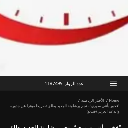
عدد الزوار: 1187499
PRIMARY
MENU
Home
الأخبار الرياضية
“فخور بأنني سوري”.. نجم برشلونة الجديد يطلق تصريحا مؤثرا عن جذوره
والدعم العربي (فيديو)
“فخور بأنني سوري”.. نجم برشلونة الجديد يطلق