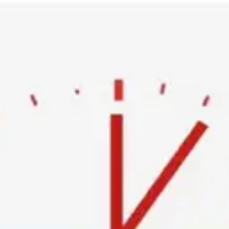
Ski
t
conten