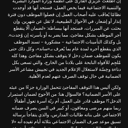
إن اطّلعتَ عزيزي القارئ على أنظمة وزارة الموارد البشرية
والتنمية الاجتماعية فيما يخص العمل، فستجد أنها قد أوجدت
نظامًا يُعاقَب عليه أصحاب العمل إن فصلوا الموظف دون فترة
إنذار أو إشعار، في الأحوال الطبيعية، لا تقل عن شهرين. وإن
بحثت عن المبررات، فستجد أنها ببساطة: «لضمان ألّا ينقطع
أجر الموظف بشكل مفاجئ، مما يضر به أو بأسرته إن وُجدت».
بل وكذلك التأمينات الاجتماعية – مشكورة – تسند الموظف
الذي ينقطع أجره لمدة عام بما يُعرف بـ«ساند»، وكل ذلك حتى
يكون للموظف ضمان دخل لا يتوقف بشكل مفاجئ. وهذا كله
مُلجِم للأفواه النابحة على بلادنا من الخارج، والتي تسعى بكل
دناءة وخِسّة لاستغلال الإعلام الجديد في تجييش مشاعر الأسر
الضمانية في حال توقف الصرف عنهم لعدم الأهلية.
ولكن أليس هذا التوقف المفاجئ تتحمل الوزارة جزءًا من عبئه
على الأسر الضمانية؟ فالسؤال هنا: من الأحوج لضمان استمرار
الدخل؟! موظف قادر على العمل، أم ربّة أسرة تعول أطفالًا
ربما منهم مرضى ومعاقون، أو كبير في السن يصرف ضمانه
الاجتماعي على بناته طالبات المدارس، والذي يتفاجأ برسالة
تسبق موعد صرف الضمان الاجتماعي بثلاثة أيام تفيده أنه «لا