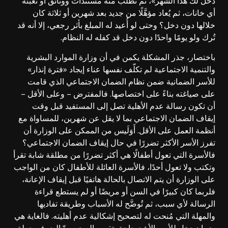
دخل لك هذا الشهر»، ثم تُطلب منه مستندات ووثائق أو تعبئة
أي خانات، ثم يُعاد مؤهَّلًا من جديد بعد شهرين أو ثلاثة كان
خلالها دون دخل؟ وحتى لو أُعيد له المبلغ بأثر رجعي، إلا أنه قد
تُرك ولو يومًا واحدًا دون دخل قد كفله له النظام.
باختصار، جذر المشكلة يكمن في أن وزارة الموارد البشرية
والتنمية الاجتماعية لم تكلّف نفسها عناء إيجاد «فترة إنذار»
للأسر الضمانية ضمن نظام الضمان الاجتماعي الذي قامت
على صياغته بناءً على اختصاصها. فالمفترض – وعلى الأقل –
أن تكون رسالة عدم الأهلية تصل إلى المستفيد قبل وقت
إيقاف الضمان الاجتماعي بما لا يقل عن شهرين، للمساواة مع
أنظمة العمل على الأقل. أَوَلَيس من الممكن على الوزارة أن
تفرز الأسر الأكثر تضررًا في حال إيقاف الضمان الاجتماعي؟
فالأسرة التي تعول أطفالًا هي أكثر تضررًا من مطلقة شابة تقرأ
وتكتب ولا تعول أحدًا، فالأسرة العائلة للأطفال كان من الواجب
على الوزارة أن يتم الاتصال بالحالة هاتفيًا قبل إيقاف الإعانة،
فلربما كان كبيرًا في السن أو مريضًا أو لم يستطع قراءة
الرسالة لأي سبب، ثم تُوضَّح له الأسباب وطريقة تفاديها
والمهلة التي مُنحت له لتصحيح إشكالية عدم أهليته. فالغاية هي