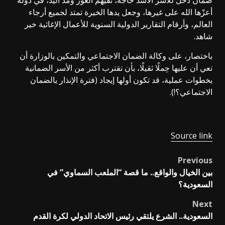
ضمان دخل للأسر الأشد حاجة، تقيهم العوز ومدّ اليد، في دولة
أعزّها الله على غيرها، وجعل يدها الخيرة تمتد لجميع أرجاء
العالم، وأرقام التقارير الدولية السنوية للأعمال الإغاثية خير
شاهد.
باختصار، على وكالة الضمان الاجتماعي والتمكين بالوزارة أن
تعي أن عليها حِملًا ثقيلًا، بأن تقترب أكثر من الأسر الضمانية
بخطوات عملية، قد تكون أولها إيجاد (فترة الإنذار يالضمان
الاجتماعي؟!).
Source link
Previous
Post
بين الخيال والواقع.. ما قصة “الملعب السماوي” في
navigation
السعودية؟
Next
السعودية.. الشرع يلتقي رئيس الاتحاد الدولي لكرة القدم