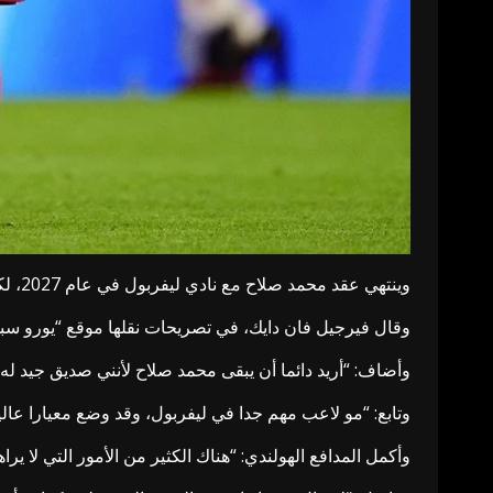
وينتهي عقد محمد صلاح مع نادي ليفربول في عام 2027، لكن التكهنات تشير إلى إمكانية رحيل النجم المصري الصيف المقبل، خاصة في ظل اهتمام نادي اتحاد جدة السعودي بالتعاقد معه.
وقال فيرجيل فان دايك، في تصريحات نقلها موقع “يورو سبور
وأضاف: “أريد دائما أن يبقى محمد صلاح لأنني صديق جيد له،
وتابع: “مو لاعب مهم جدا في ليفربول، وقد وضع معيارا عاليا ل
وأكمل المدافع الهولندي: “هناك الكثير من الأمور التي لا ي