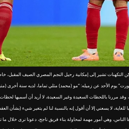
ت” يوم الأحد عن زميله: “مو (محمد) مثلي تماما، لديه سنة أخرى (مت
 وقد مررنا باللحظات السعيدة وغير السعيدة، لا أريد أن أسميها لحظات
لغاية، لا يسعني إلا أن أقول إنه بالنسبة لنا لم يتغير شيء (بشأن العقد)
راها الناس، وهي أمور مهمة لمحاولة بناء فريق ناجح، دعونا نرى خلال ما 