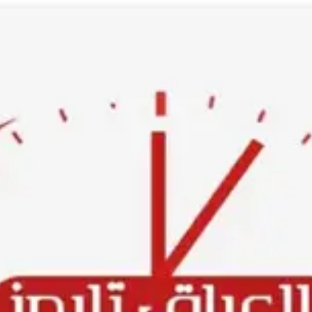
Ski
t
conten