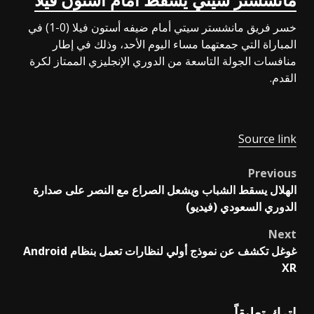
مانشستر سيتي يسقط أمام أستون فيلا
خسر فريق مانشستر سيتي أمام ضيفه أستون فيلا (0-1) في
المباراة التي جمعتهما مساء اليوم الأحد، وذلك في إطار
منافسات الجولة التاسعة من الدوري الإنجليزي الممتاز لكرة
القدم.
Source link
Previous
Post
الهلال يسقط الشباب ويشعل الصراع مع النصر على صدارة
navigation
الدوري السعودي (فيديو)
Next
غوغل تكشف عن نموذج أولي لنظارات تعمل بنظام Android
XR
اترك تعليقاً