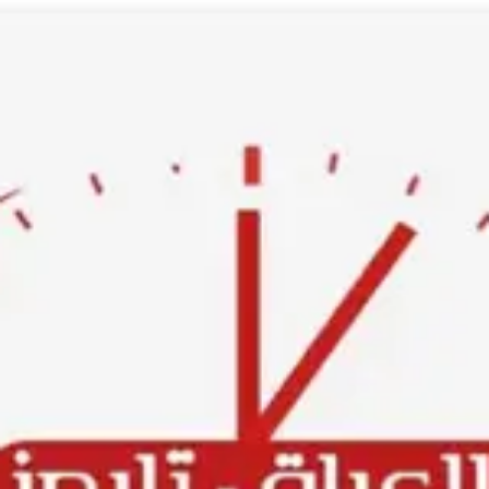
Ski
t
conten