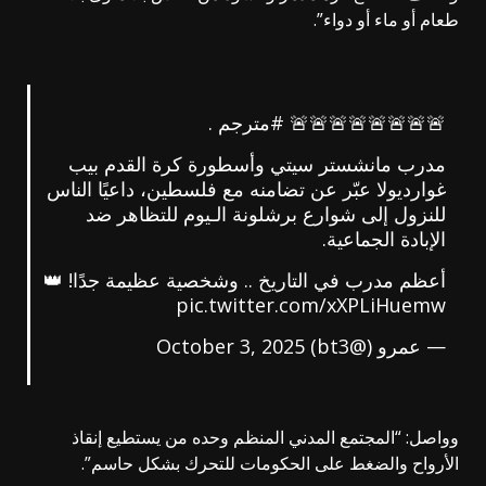
طعام أو ماء أو دواء”.
🚨🚨🚨🚨🚨🚨🚨🚨
#مترجم
.
مدرب مانشستر سيتي وأسطورة كرة القدم بيب
غوارديولا عبّر عن تضامنه مع فلسطين، داعيًا الناس
للنزول إلى شوارع برشلونة الـيوم للتظاهر ضد
الإبادة الجماعية.
أعظم مدرب في التاريخ .. وشخصية عظيمة جدًا! 👑
pic.twitter.com/xXPLiHuemw
— عمرو (@bt3)
October 3, 2025
وواصل: “المجتمع المدني المنظم وحده من يستطيع إنقاذ
الأرواح والضغط على الحكومات للتحرك بشكل حاسم”.