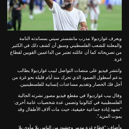
ويعرف غوارديولا مدرب مانشستر سيتي بمساندته التامة
والمعلنة للشعب الفلسطيني وسبق أن كشف ذلك في الكثير
من تصريحاته كما أن عائلته تعتبر من الداعمين القويين لقطاع
غزة.
وانتشر فيديو على منصات التواصل لبيب غوارديولا يطالب
بدعم أسطول الصمود الذي تحرك منذ أيام قليلة نحو غزة من
أجل فك الحصار وتقديم مساعدات إنسانية للفلسطينيين.
وقال بيب غوارديولا في مقطع فيديو مصور نشرته الجالية
الفلسطينية في كتالونيا وتضمن عدة شخصيات عامة أخرى:
“نشهد إبادة جماعية حقيقية، حيث مات آلاف الأطفال وقد
يموت المزيد”.
وأضاف: “قطاع غزة مدمر وحشود من الناس بلا مأوى بلا