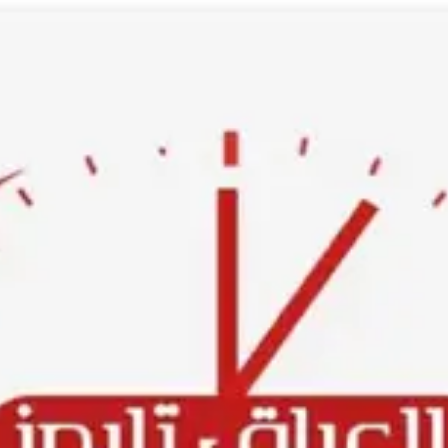
Ski
t
conten