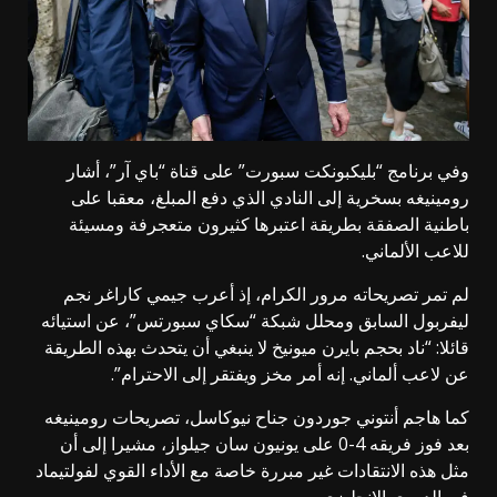
وفي برنامج “بليكبونكت سبورت” على قناة “باي آر”، أشار
رومينيغه بسخرية إلى النادي الذي دفع المبلغ، معقبا على
باطنية الصفقة بطريقة اعتبرها كثيرون متعجرفة ومسيئة
للاعب الألماني.
لم تمر تصريحاته مرور الكرام، إذ أعرب جيمي كاراغر نجم
ليفربول السابق ومحلل شبكة “سكاي سبورتس”، عن استيائه
قائلا: “ناد بحجم بايرن ميونيخ لا ينبغي أن يتحدث بهذه الطريقة
عن لاعب ألماني. إنه أمر مخز ويفتقر إلى الاحترام”.
كما هاجم أنتوني جوردون جناح نيوكاسل، تصريحات رومينيغه
بعد فوز فريقه 4-0 على يونيون سان جيلواز، مشيرا إلى أن
مثل هذه الانتقادات غير مبررة خاصة مع الأداء القوي لفولتيماد