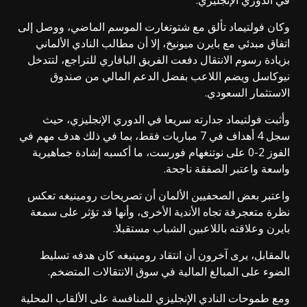
في الدوري الإنجليزي.
وكان فولتيماد تألق مع شتوتغارت الموسم الماضي، ووصل إلى
اتفاق مبدئي مع بايرن ميونيخ، إلا أن مطالب النادي الألماني
بزيادة رسوم الانتقال دفعت الفريق البافاري للتراجع، لتتدخل
نيوكاسل ويضم اللاعب بفضل الدعم المالي من صندوق
الاستثمار السعودي.
وأثبت فولتيماد جدارته سريعا في الدوري الإنجليزي، حيث
سجل 4 أهداف في 7 مباريات فقط، بما في ذلك هدف مهم في
الفوز 2-0 على نوتنغهام فورست، ما أكسبه إشادة جماهيرية
واسعة واعتبر الصفقة ناجحة.
واعتبر بعض الصحفيين الألمان أن تصريحات رومينيغه تعكس
نظرة متعجرفة تجاه الأندية الأخرى، وأنها قد تؤثر على سمعة
بايرن وعلاقته باللاعبين الشباب مستقبلا.
بالمقابل، يرى آخرون أن انتقاد رومينيغه كان هدفه تسليط
الضوء على المبالغ المالية في سوق الانتقالات المتضخم.
ومع طموحات النادي الإنجليزي للمنافسة على الألقاب المحلية