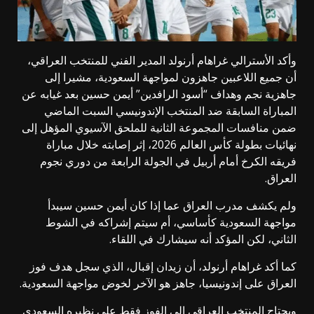
وأكد الأسترالي غراهام أرنولد المدير الفني للمنتخب العراقي،
أن جميع اللاعبين جاهزون لمواجهة السعودية، مشيرا إلى
جاهزية نجم وهداف “أسود الرافدين” أيمن حسين بعد غيابه عن
المباراة السابقة ضد المنتخب الإندونيسي السبت الماضي
ضمن منافسات المجموعة الثانية للملحق الآسيوي المؤهل إلى
نهائيات بطولة كأس العالم 2026، إثر إصابته خلال مباراة
فريقه الكرخ أمام أربيل في الجولة الرابعة من دوري نجوم
العراق.
ولم يكشف مدرب العراق عما إذا كان أيمن حسين سيبدأ
مواجهة السعودية كأساسي، أم سيتم إشراكه في الشوط
الثاني، لكن المؤكد أنه سيشارك في اللقاء.
كما أكد غراهام أرنولد، أن زيدان إقبال، الذي سجل هدف فوز
العراق على إندونيسيا، جاهز هو الآخر لخوض مواجهة السعودية.
ويحتاج المنتخب العراقي إلى الفوز فقط على نظيره السعودي