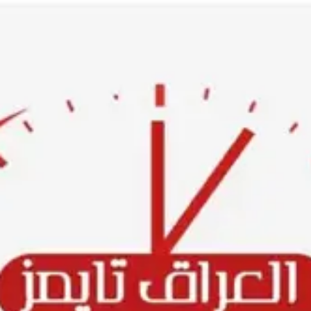
Ski
t
conten