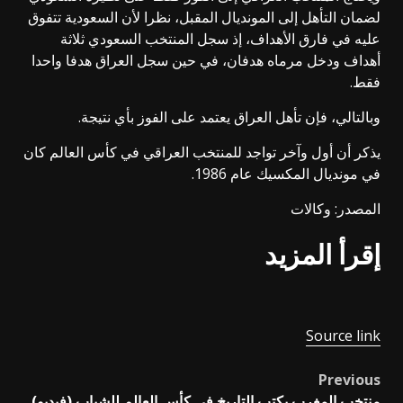
لضمان التأهل إلى المونديال المقبل، نظرا لأن السعودية تتفوق
عليه في فارق الأهداف، إذ سجل المنتخب السعودي ثلاثة
أهداف ودخل مرماه هدفان، في حين سجل العراق هدفا واحدا
فقط.
وبالتالي، فإن تأهل العراق يعتمد على الفوز بأي نتيجة.
يذكر أن أول وآخر تواجد للمنتخب العراقي في كأس العالم كان
في مونديال المكسيك عام 1986.
المصدر: وكالات
إقرأ المزيد
Source link
Previous
Post
منتخب المغرب يكتب التاريخ في كأس العالم للشباب (فيديو)