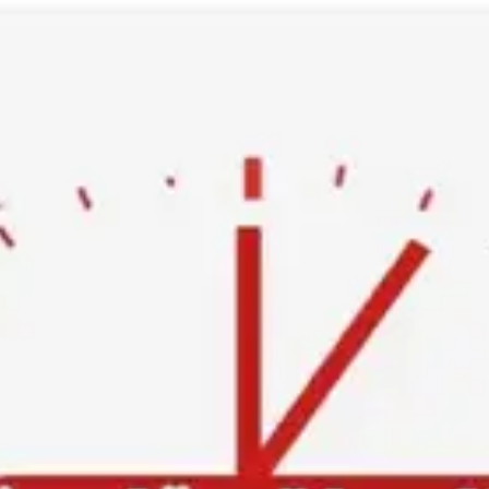
Ski
t
conten