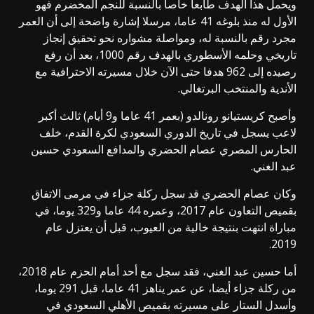
ويحمل هذا الهدف طابعا خاصا بالنسبة للنجم المخضرم فهو
الأول له منذ بلوغه 41 عاما، مرسلا إشارة واضحة إلى أن العمر
مجرد رقم بالنسبة له، ومواصلة مشواره نحو تحقيق إنجاز
تاريخي وحلمه الأسطوري بالهدف رقم 1000، بعد أن رفع
رصيده إلى 962 هدفا حتى الآن خلال مسيرته الاحترافية مع
الأندية والمنتخب البرتغالي.
وأصبح كريستيانو رونالدو (بعمر 41 عاما و9 أيام) ثالث أكبر
لاعب يسجل في تاريخ الدوري السعودي لكرة القدم، خلف
الحارس المصري عصام الحضري والمدافع السعودي حسين
عبد الغني.
وكان عصام الحضري قد سجل ركلة جزاء في مرمى الاتفاق
بقميص التعاون عام 2017، وعمره 44 عاما و329 يوما، في
مباراة انتهت بنتيجة خالية من العيوب، قبل أن يعتزل عام
2019.
أما حسين عبد الغني، فقد سجل مع أحد أمام الحزم عام 2018،
من ركلة جزاء أيضا، عن عمر يناهز 41 عاما، قبل 291 يوما،
وأسدل الستار على مسيرته بقميص الأهلي السعودي في