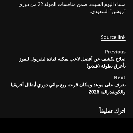
مساء اليوم السبت، ضمن منافسات الجولة 22 من دوري
“روشن” السعودي.
Source link
Previous
Post
صلاح يكشف عن أفضل لاعب يمكنه قيادة ليفربول للفوز
navigation
بأعرق بطولة (فيديو)
Next
تعرف على موعد ومكان قرعة ربع نهائي دوري أبطال أفريقيا
والكونفدرالية 2026
اترك تعليقاً
لن يتم نشر عنوان بريدك الإلكتروني.
الحقول الإلزامية مشار
إليها بـ
*