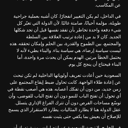
عن المكاسب.
في الداخل، لم يكن التغيير انفجارًا. كان أشبه بعملية جراحية
طويلة، مؤلمة أحيانًا، صامتة غالبًا. لأن الدولة التي تغيّر كل
شيء دفعة واحدة تخاطر بأن تفقد نفسها قبل أن تجد شكلها
الجديد. كان لا بد من إعادة ترتيب العلاقة بين السلطة
والمجتمع، بين الطموح والقدرة، بين الحلم وإمكان تحققه. هذه
ليست سياسة إرضاء، هي سياسة بناء. والبناء بطيء لأنه لا
يحتمل الخطأ مرتين. الهدم يمكن أن يحدث مرة واحدة، أما
البناء فيحتاج أن ينجح كل يوم.
السعودية حين أعادت تعريف أولوياتها الداخلية لم تكن تبحث
عن إعادة طلاء الواجهة. كانت تحاول ضبط إيقاع المجتمع على
زمن جديد، من دون أن تفكك أعصابه. هذه هي أصعب نقطة في
أي تحول: أن تفتح الباب للنمو دون أن تفتح الباب للفوضى، وأن
توسّع مساحات الفرص دون أن تترك الفراغ الإداري يتسلل.
عقل الدولة هنا لا يطارد المثاليات. يطارد الاستقرار الذي يسمح
للإصلاح أن يعيش بما يكفي حتى يثبت نفسه.
في الخارج، لا تبحث السعودية عن انتصارات رمزية. تدرك أن