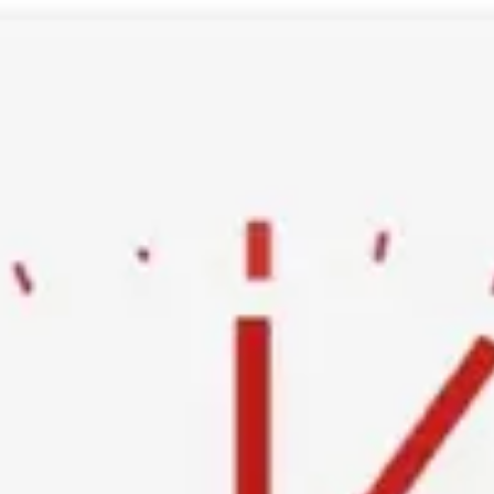
Ski
t
conten