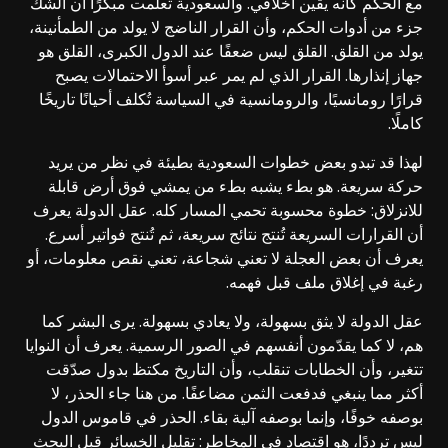
مع الحكم كأنه يقين أخلاقي. والسعودية تعلمت مبكرًا أن الشك
جزء من أدوات الحكم، وأن القرار الناضج لا يولد من الطمأنينة،
يولد من القلق. القلق ليس ضعفًا عند الدول الكبرى، القلق هو
جهاز إنذارها. القرار الذي لم يمر عبر أسوأ الاحتمالات يصبح
قرارًا رومانسيًا، والرومانسية في السياسة تُكلف أحيانًا تاريخًا
كاملًا.
لهذا قد تبدو بعض خطوات السعودية بطيئة في نظر من يريد
حركة سريعة. هو بطء يشبه بطء من يمشي فوق أرض قابلة
للانزلاق: خطوة محسوبة تحمي المسار كله. عقل الدولة يعرف
أن القرارات السريعة تُنتج نتائج سريعة، ثم تُنتج فواتير أسرع.
يعرف أن بعض العجلة لا تعني شجاعة، تعني نقص معلومات، أو
رغبة في إغلاق ملف قبل فهمه.
عقل الدولة لا يثق بسهولة، ولا يعادي بسهولة. يرى البشر كما
هم، لا كما يقدّمون أنفسهم في الصور الرسمية. يعرف أن النوايا
تتغير، وأن الخطابات تنقلب، وأن التاريخ مكتظ بدول صدّقت
أكثر مما ينبغي فدفعت الثمن مضاعفًا. من هنا جاء الحذر، لا
بوصفه خوفًا، وإنما بوصفه آلية بقاء. الحذر في قاموس الدول
ليس ترددًا، هو اقتصاد في المخاطر: تقليل الخسائر قبل البحث