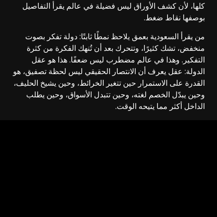
كلها، لأن كشف الأوراق ليس فضيلة في عالم يقرأ التفاصيل
بوصفها نقاط ضغط.
من يقرأ السعودية بعمق يلاحظ نمطًا ثابتًا: دولة تفكر بصوت
منخفض، تشك كثيرًا، وتتحرك بعد أن تُنهك الفكرة من كثرة
التفكير. وهذا في عالم مضطرب ليس ضعفًا. هذا هو عقل
الدولة: عقل يعرف أن الانتصار الحقيقي ليس لحظة تصفيق، هو
القدرة على الاستمرار حين تتغير الخرائط، وحين يشيخ الحليف،
وحين يبدّل الخصم لغته، وحين تتبدل الأسواق، وحين يطلب
الداخل أكثر مما يتيحه الوقت.
عقل الدولة في النهاية ليس فكرة تجميلية. هو المعيار الذي
يُقاس به تاريخ الدول. هناك دول تُدار بالعاطفة فتكثر خطبها
وتقل نتائجها. وهناك دول تُدار بالعقل فتقل خطبها وتكثر آثارها.
والسعودية، في أكثر منعطفاتها حساسية، اختارت أن تُسمع
أثرها قبل صوتها.
Source link