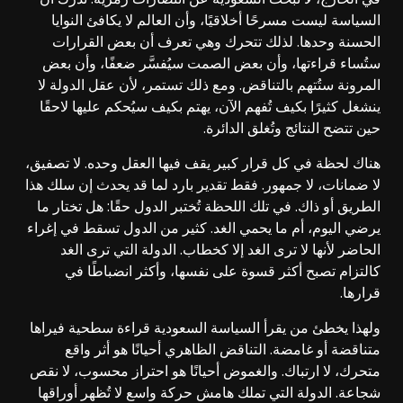
السياسة ليست مسرحًا أخلاقيًا، وأن العالم لا يكافئ النوايا
الحسنة وحدها. لذلك تتحرك وهي تعرف أن بعض القرارات
ستُساء قراءتها، وأن بعض الصمت سيُفسَّر ضعفًا، وأن بعض
المرونة ستُتهم بالتناقض. ومع ذلك تستمر، لأن عقل الدولة لا
ينشغل كثيرًا بكيف تُفهم الآن، يهتم بكيف سيُحكم عليها لاحقًا
حين تتضح النتائج وتُغلق الدائرة.
هناك لحظة في كل قرار كبير يقف فيها العقل وحده. لا تصفيق،
لا ضمانات، لا جمهور. فقط تقدير بارد لما قد يحدث إن سلك هذا
الطريق أو ذاك. في تلك اللحظة تُختبر الدول حقًا: هل تختار ما
يرضي اليوم، أم ما يحمي الغد. كثير من الدول تسقط في إغراء
الحاضر لأنها لا ترى الغد إلا كخطاب. الدولة التي ترى الغد
كالتزام تصبح أكثر قسوة على نفسها، وأكثر انضباطًا في
قرارها.
ولهذا يخطئ من يقرأ السياسة السعودية قراءة سطحية فيراها
متناقضة أو غامضة. التناقض الظاهري أحيانًا هو أثر واقع
متحرك، لا ارتباك. والغموض أحيانًا هو احتراز محسوب، لا نقص
شجاعة. الدولة التي تملك هامش حركة واسع لا تُظهر أوراقها