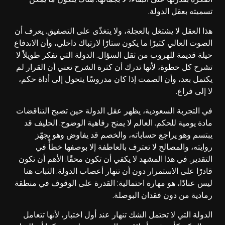
تسميته بعقل الدولة.
هذا العقل لا يشتغل بالعجلة، ولا يتغذّى على التصفيق. يعرف أن
الصوت العالي كثيرًا ما يكون ستارًا لارتباك داخلي، وأن الاندفاع
حيلة قديمة للهروب من ثقل السؤال. الدولة التي تفكر طويلاً لا
تشرح كل خطوة، لأنها تدرك أن كثرة الشرح تعني أن القرار لم
يكتمل بعد، وأن الصمت إذا كان مدروسًا يتحول إلى أداة حكم،
لا إلى فراغ.
في التجربة السعودية، يظهر عقل الدولة حين تصبح التناقضات
مادة يومية للحكم. العالم لا يمنح رفاهية الوضوح. الحليف قد
يبتسم وهو يراجع حساباته، والخصم قد يفاوض وهو يجهّز
روايته، والمصالح لا تعترف بالعاطفة إلا بوصفها خطأً في
التقدير. في هذا المشهد لا يكفي أن تكون محقًا. الأهم أن تكون
قادرًا على الاستمرار دون أن تنهار أعصاب الدولة. الثبات هنا
ليس عنادًا، هو مهارة احتمالية: القدرة على الوقوف في منطقة
رمادية من دون فقدان البوصلة.
الدولة التي لا تحتمل الشك تنهار عند أول اختبار، لأنها تتعامل