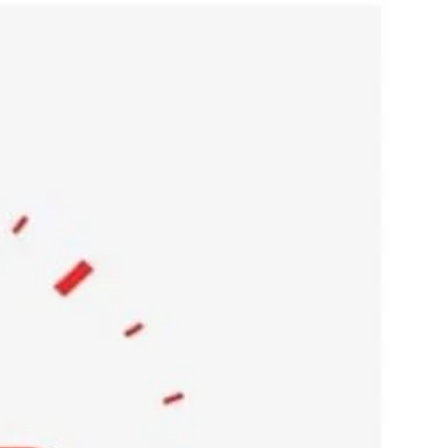
Ski
t
conten