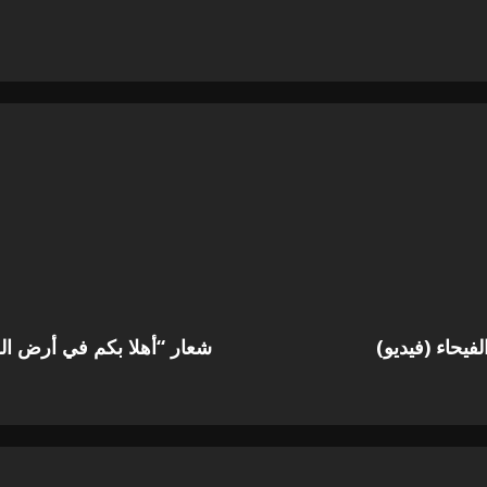
فيحاء (فيديو)
شعار “أهلا بكم في أرض الس