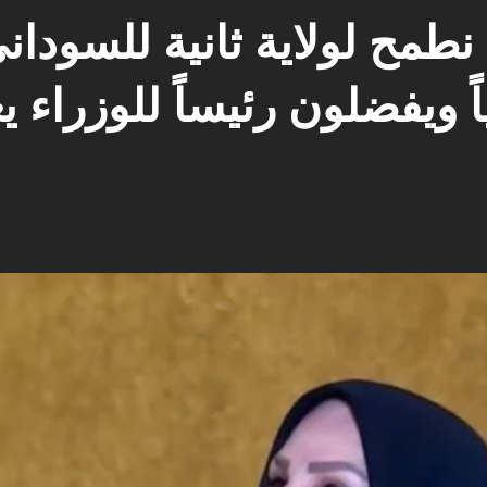
نطمح لولاية ثانية للسودان
ً ويفضلون رئيساً للوزراء ي