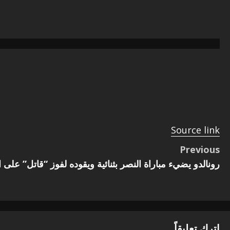
P
o
s
t
n
Source link
a
P
Previous
v
رونالدو يضيء مباراة النصر بثنائية ويقوده لفوز “قاتل” على ال
o
i
s
g
t
a
اترك تعليقاً