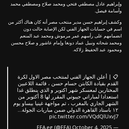
وإبراهيم عادل مصطفي فتحي ومحمد صلاح ومصطفي محمد
وأسامة فيصل.
وكشف إبراهيم حسن مدير منتخب مصر أنه كان هناك أكثر من
اسم في حسابات الجهاز الفني لكن الإصابة حالت دون
انضمامهم على رأسهم عمر مرموش ومحمد عبد المنعم
ومحمد شحاته ونبيل عماد دونغا وإمام عاشور و صلاح محسن
ومحمود عبد الحفيظ زلاكه.
📋 | أعلن الجهاز الفني لمنتخب مصر الاول لكرة
القدم بقيادة الكابتن حسام حسن ، قائمة اللاعبين
المختارين لمعسكر شهر اكتوبر و الذي ينطلق غدا
استعدادا لمباراتي جيبوتي المقرر لها 8 أكتوبر من
الشهر الجاري بالمغرب ، ثم مواجهة غينيا بيساو يوم
١٢ باستاد القاهرة الدولي ضمن مباريات الجولة…
pic.twitter.com/VQdQlUxvJ7
October 4, 2025
— EFA.eg (@EFA)