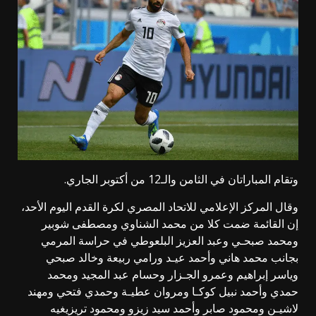
وتقام المباراتان في الثامن والـ12 من أكتوبر الجاري.
وقال المركز الإعلامي للاتحاد المصري لكرة القدم اليوم الأحد،
إن القائمة ضمت كلا من محمد الشناوي ومصطفى شوبير
ومحمد صبحـي وعبد العزيز البلعوطي في حراسة المرمي
بجانب محمد هاني وأحمد عيـد ورامي ربيعة وخالد صبحي
وياسر إبراهيم وعمرو الجـزار وحسام عبد المجيد ومحمد
حمدي وأحمد نبيل كوكـا ومروان عطيـة وحمدي فتحي ومهند
لاشيـن ومحمود صابر وأحمد سيد زيزو ومحمود تريزيغيه