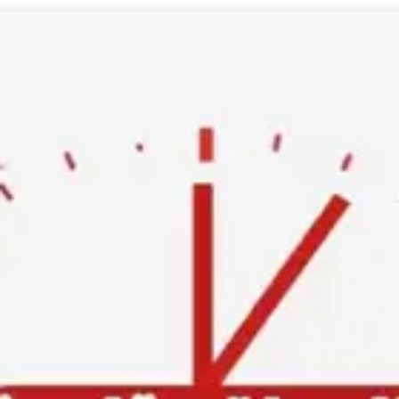
Ski
t
conten