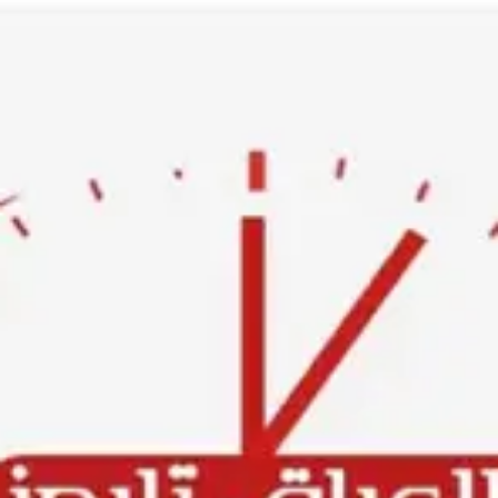
Ski
t
conten