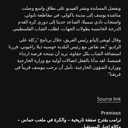
وبفضل المساندة ونشر الفيديو على نطاق واسع وصلت
مناشدة يوسف إلى مدينة باكولي، في مقاطعة نابولي،
واستجاب نادي سيبيلا، الصاعد حديثا إلى دوري كرة القدم
الدرجة الخامسة بطولات الجهات، لطلب الشاب الفلسطيني.
وقال لويغي إليانو رئيس الفريق، خلال برنامج “ركلة على
الراديو: “بعد نقاش مع رئيس البلدية خوسيه ديلا راغيوني، قررنا
استضافة الشاب بكل حفاوة، نريد أن نمنحه فرصة ارتداء
قميصنا، لقد بدأنا بالفعل اتصالات أولية مع وزارة الخارجية
ووزارة الشؤون الخارجية، نأمل أن نرحب بيوسف قريباً في
فريقنا”.
Source link
Previous
Post
ترامب يقترح صفقة تاريخية – والكرة في ملعب حماس –
navigation
وكالة اخبار المستقبل