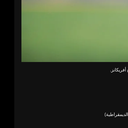
فريكانز.
الديمقراطية)