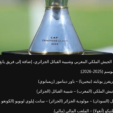
جيش الملكي المغربي وشبيبة القبائل الجزائري، إضافة إلى فريق يانغ أ
-2026):
ز يونايتد (نيجيريا) – باور ديناموز (زيمبابوي)
الجيش الملكي (المغرب) – شبيبة القبائل (الجزائر)
 (السودان) – مولودية الجزائر (الجزائر) – سانت إيلوي لوبوبو (الكونغو 
تيكو (أنغولا) – الملعب المالي (مالي).