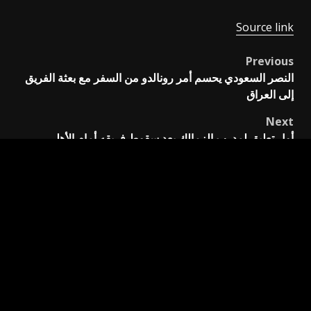
Source link
Previous
Post
النصر السعودي يحسم أمر رونالدو من السفر مع بعثة الفريق
navigation
إلى العراق
Next
أول تعليق لمدرب الزمالك بعد سقوط فريقه أمام الأهلي
اترك تعليقاً
لن يتم نشر عنوان بريدك الإلكتروني.
الحقول الإلزامية مشار
إليها بـ
*
التعليق
*