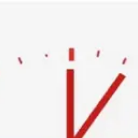
Ski
t
conten