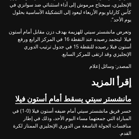
الإنجليزي، سيحتاج مرموش إلى أداء استثنائي ضد سوانزي في
كأس كاراباو يوم الأربعاء ليعود إلى التشكيلة الأساسية بحلول
يوم الأحد”.
وتعرض مانشستر سيتي للهزيمة بهدف دزن مقابل أمام أستون
فيلا
ليتجمد رصيده عند النقطة 16 في المركز الرابع ورفع
أستون فيلا رصيده للنقطة 15 في جدول ترتيب الدوري
الإنجليزي وقد ارتقى للمركز السابع.
المصدر: وسائل إعلام
إقرأ المزيد
مانشستر سيتي يسقط أمام أستون فيلا
خسر فريق مانشستر سيتي أمام ضيفه أستون فيلا (0-1) في
المباراة التي جمعتهما مساء اليوم الأحد، وذلك في إطار
منافسات الجولة التاسعة من الدوري الإنجليزي الممتاز لكرة
القدم.