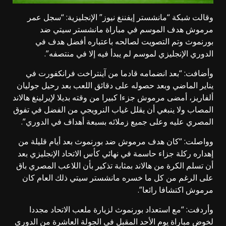
وقالت شبكة “مانشستر إيفننغ نيوز” الإنجليزية: “سجل عمر
مرموش هدف الموسم في مباراة مانشستر سيتي ضد
بورنموث وتم التصويت لصالحه باعتباره أفضل هدف في
الدوري الإنجليزي لموسم لم يبدأ فيه إلا في منتصفه”.
وأضافت: “بعد انضمامه قادما من آينتراخت فرانكفورت في
يناير الماضي وبعد حصوله على دقائق اللعب بعد رحيل جوليان
ألفاريز، أمضى مرموش جزءا كبيرا من وقته بديلا لإيرلينغ هالاند
المصاب ولا ينبغي أن يقلل غياب النرويجي من الفضل في تفوق
المصري عليه وعلى جميع زملائه بسبعة أهداف في الدوري”.
وواصلت: “كان هدف مرموش ضد بورنموث بعد أيام قليلة من
إهداره ركلة جزاء حاسمة في نهائي كأس الاتحاد الإنجليزي بعد
أن تسلم الكرة من هالاند بمثابة تذكير بأن اللاعب المصري باق
على الرغم من كل ما خسره مانشستر سيتي ذلك العام كان
مرموش اكتشافا رائعا”.
وأردفت: “مع استعداد بورنموث لزيارة ملعب الاتحاد مجددا
لخوض مباراة يوم الأحد المقبل في الجولة العاشرة من الدوري