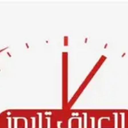
Ski
t
conten