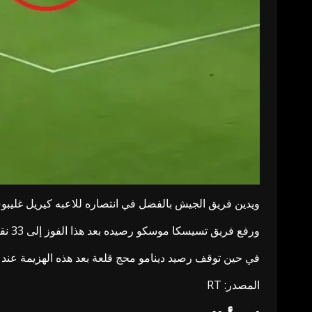
ويدين فريق الجيش بالفضل في انتصاره للاعبه كيريل غليبوف الذي أحرز هدف الفوز الوحيد له في ا
ورفع فريق تسيسكا موسكو رصيده بعد هذا الفوز إلى 33 نقطة، واعتلى صدارة الدوري متجاوزا بفارق نقطة فريق كراسنودار قبل مباراته أمام مضيفه بالتيكا مساء غد الأحد.
في حين توقف رصيد دينامو محج قلعة بعد هذه الهزيمة عند 14 نقطة ويحتل المركز الثاني عشر على سلم ترتيب الدوري حتى الآن.
المصدر: RT