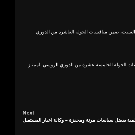
لويس دياز الأضواء بهدف رائع سجله خلال مباراة فريقه بايرن ميونخ أمام مضيفه يونيون برلين (2-2) اليوم السبت، ضمن منافسات الجولة العاشرة من الدوري
 اليوم السبت، وذلك في إطار منافسات الجولة الخامسة عشرة من الدوري الروسي الممتاز
Next
مية بفضل سياسات مرنة ومحفزة – وكالة اخبار المستقبل