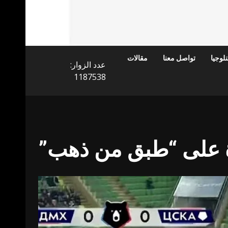
لوجيا
تواصل معنا
مقالات
عدد الزوار:
1187538
ة على “طبق من ذهب”