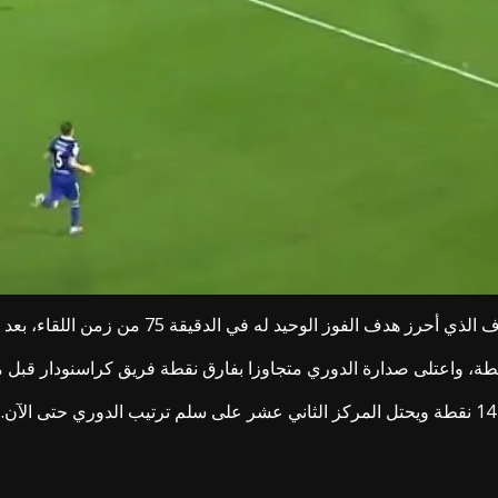
لدقيقة 75 من زمن اللقاء، بعد هجمة مرتدة سريعة وتمريرة على “طبق من ذهب”.