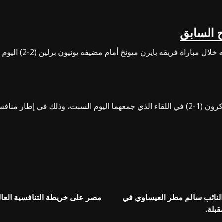
 السابق
خطف النجم الكولومبي 
تعرض نادي دينامو لهزيمة مؤثرة في عقر داره أمام ضيفه أكرون (1-2) في اللقاء الذي جمعهما
 النائب سالم مطر العيساوي في
مصر على خريطة التنافسية العال
قبلة.