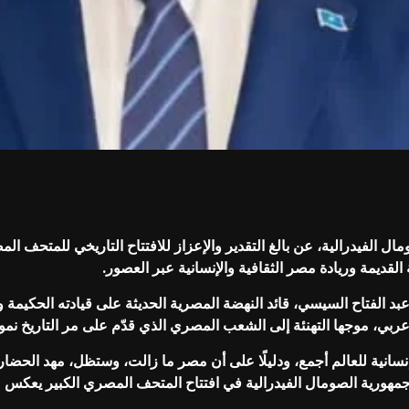
لفيدرالية، عن بالغ التقدير والإعزاز للافتتاح التاريخي للمتحف المص
قديمة وريادة مصر الثقافية والإنسانية عبر العصور.
بد الفتاح السيسي، قائد النهضة المصرية الحديثة على قيادته الحكيمة 
ربي، موجها التهنئة إلى الشعب المصري الذي قدّم على مر التاريخ نموذج
سانية للعالم أجمع، ودليلًا على أن مصر ما زالت، وستظل، مهد الحضار
رية الصومال الفيدرالية في افتتاح المتحف المصري الكبير يعكس مدى