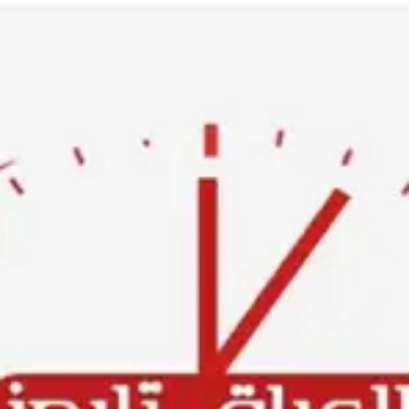
Ski
t
conten