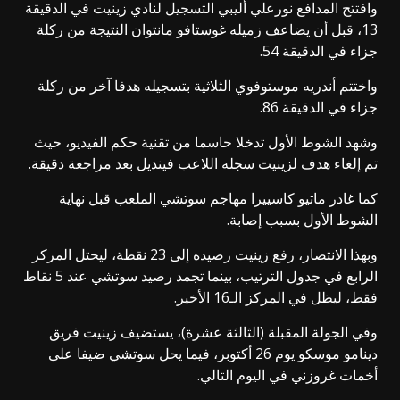
وافتتح المدافع نورعلي أليبي التسجيل لنادي زينيت في الدقيقة
13، قبل أن يضاعف زميله غوستافو مانتوان النتيجة من ركلة
جزاء في الدقيقة 54.
واختتم أندريه موستوفوي الثلاثية بتسجيله هدفا آخر من ركلة
جزاء في الدقيقة 86.
وشهد الشوط الأول تدخلا حاسما من تقنية حكم الفيديو، حيث
تم إلغاء هدف لزينيت سجله اللاعب فينديل بعد مراجعة دقيقة.
كما غادر ماتيو كاسييرا مهاجم سوتشي الملعب قبل نهاية
الشوط الأول بسبب إصابة.
وبهذا الانتصار، رفع زينيت رصيده إلى 23 نقطة، ليحتل المركز
الرابع في جدول الترتيب، بينما تجمد رصيد سوتشي عند 5 نقاط
فقط، ليظل في المركز الـ16 الأخير.
وفي الجولة المقبلة (الثالثة عشرة)، يستضيف زينيت فريق
دينامو موسكو يوم 26 أكتوبر، فيما يحل سوتشي ضيفا على
أخمات غروزني في اليوم التالي.