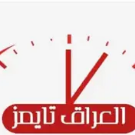
Ski
t
conten