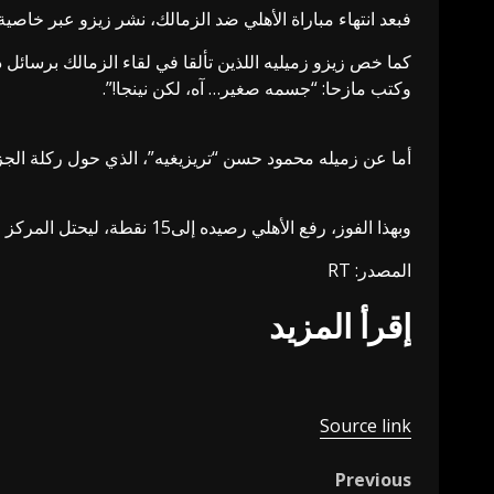
فبعد انتهاء مباراة الأهلي ضد الزمالك، نشر زيزو عبر خاصي
كما خص زيزو زميليه اللذين تألقا في لقاء الزمالك برسا
وكتب مازحا: “جسمه صغير… آه، لكن نينجا!”.
أما عن زميله محمود حسن “تريزيغيه”، الذي حول ركلة الجزا
وبهذا الفوز، رفع الأهلي رصيده إلى15 نقطة، ليحتل المركز الثالث في جدول ترتيب الدوري المصري، بفارق نقطتين عن الزمالك المتصدر، الذي لعب مباراة أكثر من “المارد الأحمر”.
المصدر: RT
إقرأ المزيد
Source link
Previous
Post