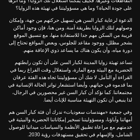
التقاطعات وغيرها. فكيف يمكننا استغلال تلك الزوايا؟ وما أثرها
على جودة الحياة؟ وما هي مسؤوليتنا في تهيئة هذه الزوايا؟
الدعوة لرعاية كبار السن هي تسهيل حركتهم من جهة، وإمكان
وصولهم لتلك الزوايا بطريقة آمنة. ومن هنا، فإن وجود أماكن
قريبة من السكن مهم جدا للاستفادة منها، مع تنسيق الموقع
بشجر مظلل، ووجود مقاعد للجلوس، وبعض المواقع تحتاج إلى
دورة مياه، وأن يكون هناك ما يساعد ذوي الإعاقة منهم.
تساعد تهيئة زوايا المدينة لكبار السن على أن تكون رابطتهم
الحضرية مع البيئة ومع المارة، واستغلال وقت الفراغ ربما في
القراءة أو التأمل. لا شك أن مسؤوليتنا تجاه هذه الفئة عرفان
بما قدموه في حياتهم، وأيضا استشعار تواتر الحالة الإنسانية في
مجتمعاتنا. كما نؤكد أن كبار السن غير محصورين في الرجال،
لذا ينبغي أن تكون التهيئة مناسبة للإناث أيضا.
وفي جمعية «مهندسات سعوديات» ندرك أن فئة كبار السن هم
أمهاتنا وآباؤنا، ومسؤوليتنا تسخير إمكاناتنا الحضرية والبيئية في
خدمتهم مع مراعاة تطبيق الأنظمة والسياسات ميدانيا للوصول
الشامل، والإسهام في تحقيق مستهدفات رؤية 2030.