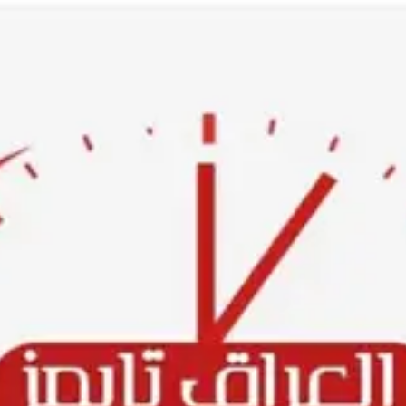
Ski
t
conten