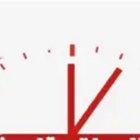
Ski
t
conten