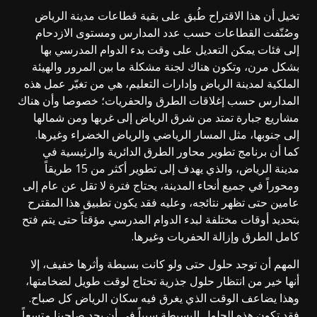
تخيل أن هذا الاقتراح طُبق على بقية قطاعات مدينة الرياض
وصُنّفت القطاعات حسب عدد المدارس ومستوى الازدحام
إلى فئات يمكن التعديل على وقت بدء الدوام المدرسي بها
بشكل مرن، وتكون هناك لجنة مشكلة ما بين المرور والهيئة
الملكية لمدينة الرياض وإدارات التعليم، هي من تغيّر عمل هذه
المدارس حسب إغلاقات الطرق والحفريات؛ خصوصا وأن هناك
مشاريع جبارة تمتد من شرق الرياض إلى غربها ومن شمالها
إلى جنوبها، مثل المسار الرياضي والرياض الخضراء وغيرها.
كما أن برنامج تطوير محاور الطرق الدائرية والرئيسية في
مدينة الرياض، والذي يهدف إلى تطوير أكثر من 15 طريقاً
ومحوراً في جميع أنحاء المدينة، يحتاج فترة لا تقل عن عام إلى
عامين حتى تظهر نتائجه، وعليه فقد يكون تطبيق هذا المقترح
بتحديد أوقات مختلفة لبدء الدوام المدرسي مؤقتاً حتى يتم فتح
كامل الطرق وإزالة الحفريات وغيرها.
المهم أن توجد حلول حتى ولو كانت بسيطة وأثرها خفيف، إلا
أنها خير من انتظار حلول جذرية تحتاج لوقت طويل لضخامتها،
وهذا يضاعف الوقت الذي يغرق فيه سكان الرياض كل صباح.
فقد تكون هذه الحلول البسيطة سبباً في أن يجد صاحبنا متسعاً