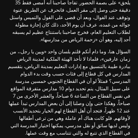
يلحق» على بصمة الحضور. تفاجأ صاحبنا أنه أمضى فقط 35
دقيقة حتى وصل إلى مقر العمل، فانحرف عن الطريق عنوة
وتوقف عند الفوال، وبعد أن قضى على الفول والتميس واستل
جواله من غمده، عرف أن يوم الأحد، ذلك كان إجازة مطولة
لطلاب التعليم العام، فخرج صاحبنا باستنتاج عظيم لم يسبقه
أحد إليه، وهو أن «زحمة الرياض من مدارسها».
السؤال هنا، وما دام أنكم قلتم بلسان واحد «ويين يا رجل،، من
زمان عارفين»، فلماذا لا تأخذ الهيئة الملكية لمدينة الرياض
ببادرة طيبة بالتنسيق مع إدارات التعليم بمدينة الرياض، بتقسيم
المدارس في كل قطاع إلى فئات حسب وقت بدء الدوام
المدرسي؟ فمثلاً لو أن في القطاع الجنوبي خمسين مدرسة
على سبيل المثال، يتم تحديد دوام 10 مدارس متفرقة المواقع
في نفس القطاع من الساعة 6 صباحاً، والعشر الأخرى من 7
صباحاً، وهكذا حتى وإن وصلنا إلى أن بعض المدارس تبدأ عملها
عند 12 ظهراً، فتجد أن أهل القطاع لهم الخيار بتحديد الأنسب
لأوقاتهم. فلو كانت هناك أم عاملة وهي من ترعى أطفالها
وليس لديها سائق أو نقل مدرسي، يمكنها اختيار المدرسة التي
في القطاع الذي تتبع له والتي تتناسب مع وقت عملها.