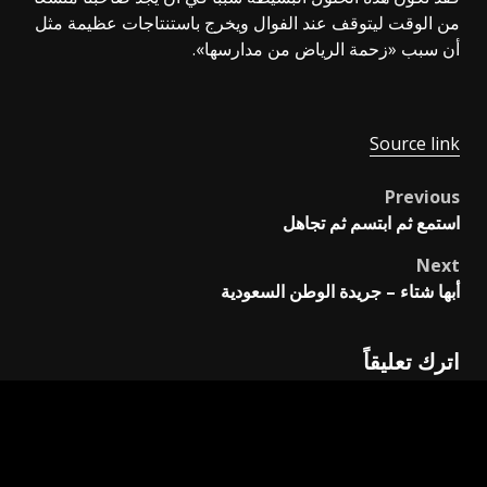
من الوقت ليتوقف عند الفوال ويخرج باستنتاجات عظيمة مثل
أن سبب «زحمة الرياض من مدارسها».
Source link
Previous
Post
استمع ثم ابتسم ثم تجاهل
navigation
Next
أبها شتاء – جريدة الوطن السعودية
اترك تعليقاً
لن يتم نشر عنوان بريدك الإلكتروني.
الحقول الإلزامية مشار
إليها بـ
*
التعليق
*