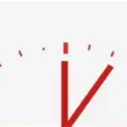
Ski
t
conten