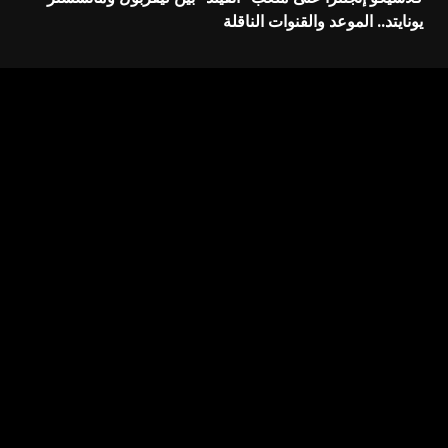
يونايتد.. الموعد والقنوات الناقلة
اترك تعليقاً
لن يتم نشر عنوان بريدك الإلكتروني.
الحقول الإلزامية مشار
إليها بـ
*
التعليق
*
الاسم
*