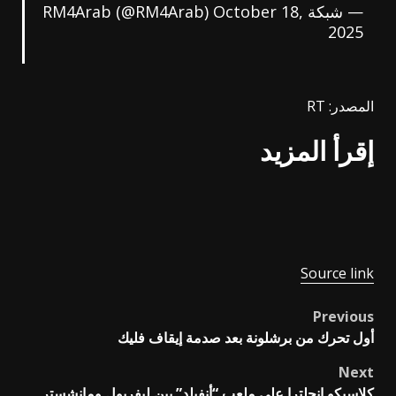
— شبكة RM4Arab (@RM4Arab)
October 18,
2025
المصدر: RT
إقرأ المزيد
Source link
Previous
Post
أول تحرك من برشلونة بعد صدمة إيقاف فليك
navigation
Next
كلاسيكو إنجلترا على ملعب “أنفيلد” بين ليفربول ومانشستر