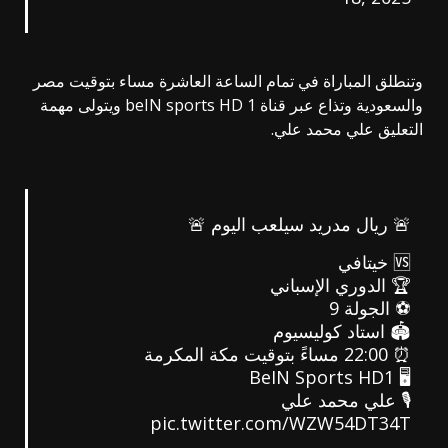
وتنطلق المباراة في تمام الساعة العاشرة مساء بتوقيت مصر
والسعودية وتذاع عبر قناة beIN sports HD 1 ويتولى مهمة
التعليق علي محمد علي.
🚨 ريال مدريد سيلعب اليوم 🚨
🆚 خيتافي
🏆 الدوري الإسباني
⚽️ الجولة 9
🏟️ استاد كوليسيوم
⏰ 22:00 مساءً بتوقيت مكة المكرمة
🖥 BeIN Sports HD1
🎙️ علي محمد علي
pic.twitter.com/WZW54DT34T