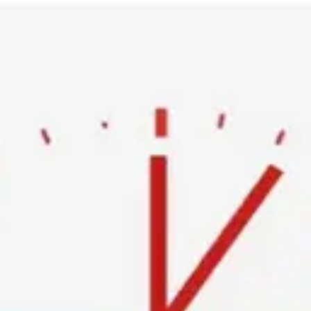
Ski
t
conten