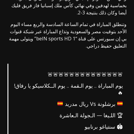
بخماسية لهدفين وفي نهائي كأس ملك إسبانيا فاز فريق فليك
أيضا وكان ذلك بنتيجة 3-2.
وتنطلق المباراة في تمام الساعة السادسة والربع مساء اليوم
الأحد بتوقيت مصر والسعودية وتذاع المباراة عبر شبكة قنوات
بي إن سبورتس على قناة “beIN sports HD 1” ويتولى مهمة
التعليق حفيظ دراجي.
🚨🚨🚨🚨🚨🚨🚨🚨🚨🚨🚨🚨🚨🚨
يوم المباراة .. يوم الـقمة .. يوم الــكلاسيكو يا رفاق!
🔥
برشلونة Vs ريال مدريد
🏆 اللـيغا — الـجولة الـعاشرة
🏟️ سنتياغو برنابيو