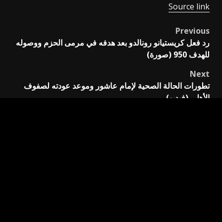
Source link
Previous
Post
رد فعل كريستيانو رونالدو بعد هدفه في مرمى الحزم ووصوله
navigation
للهدف 950 (صورة)
Next
تطورات الحالة الصحية لإمام عاشور وموعد عودته لصفوف
الأهلي (فيديو)
اترك تعليقاً
لن يتم نشر عنوان بريدك الإلكتروني.
الحقول الإلزامية مشار
إليها بـ
*
التعليق
*