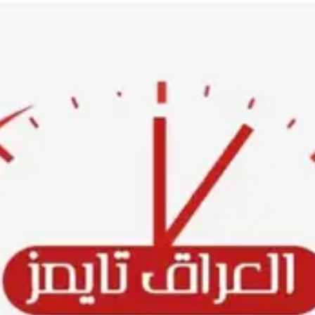
Ski
t
conten