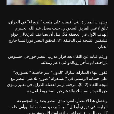
وشهدت المباراة التي أقيمت على ملعب “الزوراء” في العراق،
تألق لاعبي الفريق السعودي، حيث سجل عبد الله الخيبري
الهدف الأول في الدقيقة 52، قبل أن يضاعف البرتغالي جواو
فيليكس النتيجة في الدقيقة 81، ليحقق النصر فوزا ثمينا خارج
الديار.
ورغم غيابه عن اللقاء بعد قرار مدرب النصر جورجي جيسوس
بإراحته، لم يتأخر رونالدو في دعم زملائه.
ففور انتهاء المباراة، شارك “الدون” عبر خاصية “الستوري”
على حسابه الرسمي في “إنستغرام” صورة للاعبي النصر مع
نتيجة اللقاء (2–0)، مرفقة برمز لعضلة الذراع، في تعبير رمزي
عن القوة والتماسك والدعم غير المشروط لفريقه.
وبفضل هذا الانتصار، انفرد نادي النصر بصدارة المجموعة
الرابعة في دوري أبطال آسيا 2 برصيد ست نقاط، ويأتي خلفه
كل من الزوراء العراقي ونادي استقلال دوشنبة من