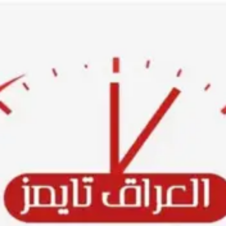
Ski
t
conten