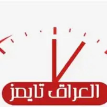
Ski
t
conten