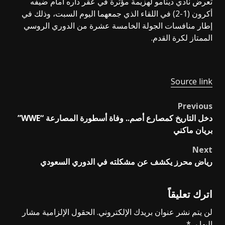
تعرض نادي دينامو لهزيمة مؤثرة في عقر داره أمام ضيفه
أكرون (1-2) في اللقاء الذي جمعهما اليوم السبت، وذلك في
إطار منافسات الجولة الخامسة عشرة من الدوري الروسي
الممتاز لكرة القدم.
Source link
Previous
Post
دخل التاريخ كمصارع أصم.. وفاة أسطورة المصارعة “WWE”
navigation
بريان ماكني
Next
رياض محرز يكشف عن مشكلته في الدوري السعودي
اترك تعليقاً
لن يتم نشر عنوان بريدك الإلكتروني.
الحقول الإلزامية مشار
إليها بـ
*