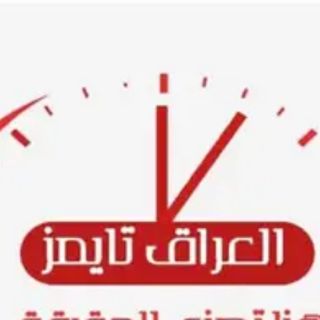
Ski
t
conten