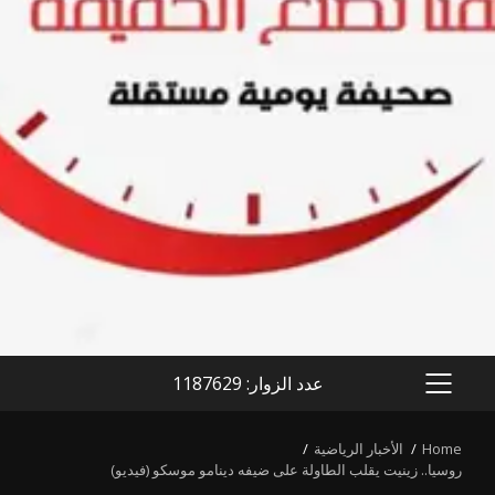
عدد الزوار: 1187629
PRIMARY
MENU
Home
الأخبار الرياضية
روسيا.. زينيت يقلب الطاولة على ضيفه دينامو موسكو (فيديو)