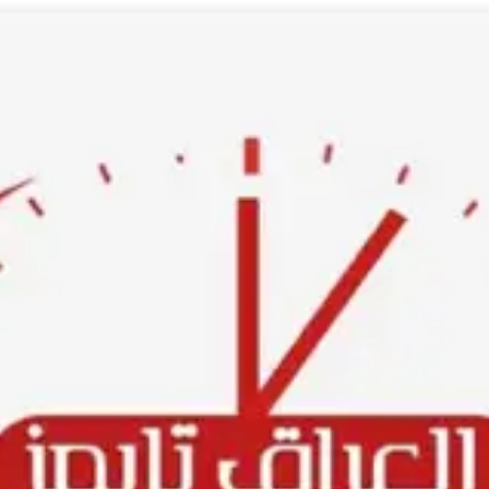
Ski
t
conten