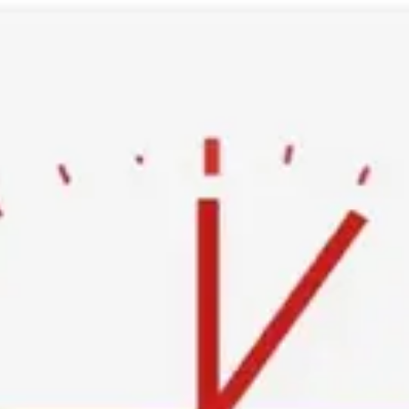
Ski
t
conten