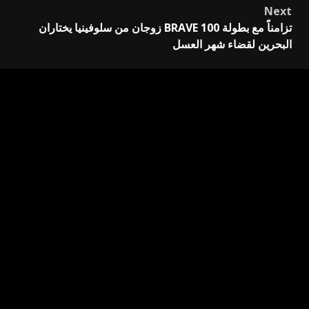
Next
تزامناً مع بطولة BRAVE 100 زوجان من سلوفينيا يختاران
البحرين لقضاء شهر العسل
اترك تعليقاً
لن يتم نشر عنوان بريدك الإلكتروني.
الحقول الإلزامية مشار
إليها بـ
*
التعليق
*