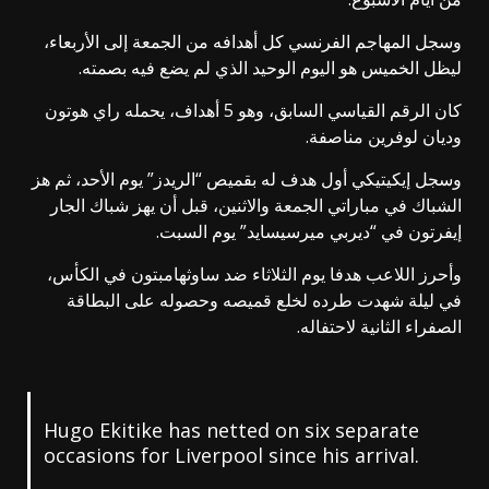
وسجل المهاجم الفرنسي كل أهدافه من الجمعة إلى الأربعاء،
ليظل الخميس هو اليوم الوحيد الذي لم يضع فيه بصمته.
كان الرقم القياسي السابق، وهو 5 أهداف، يحمله راي هوتون
وديان لوفرين مناصفة.
وسجل إيكيتيكي أول هدف له بقميص “الريدز” يوم الأحد، ثم هز
الشباك في مباراتي الجمعة والاثنين، قبل أن يهز شباك الجار
إيفرتون في “ديربي ميرسيسايد” يوم السبت.
وأحرز اللاعب هدفا يوم الثلاثاء ضد ساوثهامبتون في الكأس،
في ليلة شهدت طرده لخلع قميصه وحصوله على البطاقة
الصفراء الثانية لاحتفاله.
Hugo Ekitike has netted on six separate
occasions for Liverpool since his arrival.