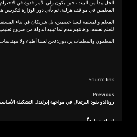
الحل يبدأ من البيت، حين يكون ولي الأمر قدوة في الاحترا
المعلمين في مواقف هزلية، ثم يأتي دور الوزارة لتكريس ه
المعلم والمعلمة ليسا خصمين، بل شريكان في بناء المستقبل.
للعلم نفسه، وإهانتهم هدم لما تبنيه الدولة من صروح تعليمي
المعلمون والمعلمات يرددون: نحن لسنا أطباء ولا مهندسات،
Source link
Previous
Post
رونالدو يقود البرتغال في مواجهة إيرلندا.. التشكيلة الأساسي
navigation
اترك تعليقاً
لن يتم نشر عنوان بريدك الإلكتروني.
الحقول الإلزامية مشار 