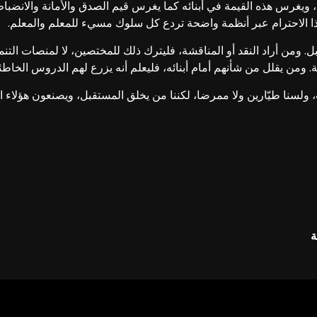
م، ويغرس هذه القيمة في أبنائه كما يغرس قيم الصدق والأمانة والانض
ذا الاحترام عبر أنظمة واضحة تردع كل سلوك مسيء للمعلم والمعلم.
 ومن أراد النقد أو المناقشة، فليترك ذلك للمختصين، لا لمنصات التنم
ة. ومن يقلل من شأنهم أمام أبنائه، فليعلم أنه يزرع لهم الدروس الخاطئ
 ولسنا طيّارين ولا ممرضا، لكننا من يخلق المستقبل، ويصنعون هؤلاء ا
ة
إليها بـ
*