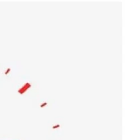
Ski
t
conten