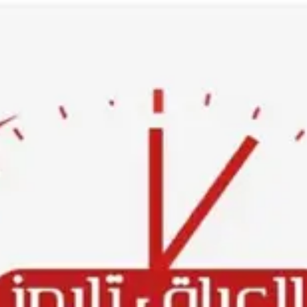
Ski
t
conten