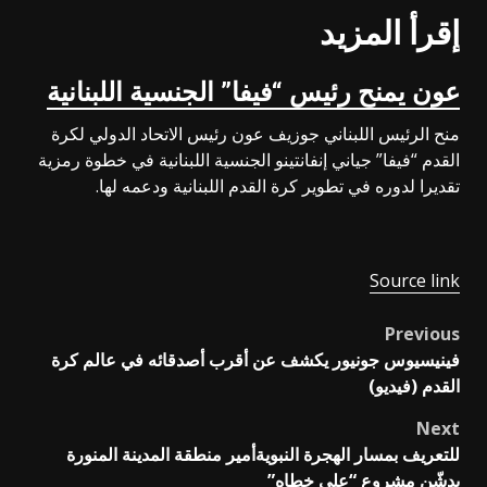
إقرأ المزيد
عون يمنح رئيس “فيفا” الجنسية اللبنانية
منح الرئيس اللبناني جوزيف عون رئيس الاتحاد الدولي لكرة
القدم “فيفا” جياني إنفانتينو الجنسية اللبنانية في خطوة رمزية
تقديرا لدوره في تطوير كرة القدم اللبنانية ودعمه لها.
Source link
Previous
Post
فينيسيوس جونيور يكشف عن أقرب أصدقائه في عالم كرة
navigation
القدم (فيديو)
Next
للتعريف بمسار الهجرة النبويةأمير منطقة المدينة المنورة
يدشّن مشروع “على خطاه”