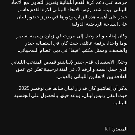
حرصه على دعم كرة القدم اللبنانية وتعزيز التعاون مع الاتحاد
اللبناني، بينما شدد رئيس الاتحاد اللبناني لكرة القدم هاشم
حيدر على أهمية هذه الزيارة ودورها في تعزيز حضور لبنان
على الساحة الرياضية الدولية.
وكان إنفانتينو قد وصل إلى بيروت في زيارة رسمية تستمر
يوما واحدا، برفقة عائلته، حيث كان في استقباله حيدر
والشحف، وممثل مكتب “فيفا” في دبي عصام السحيباني.
وخلال الاستقبال، قدم حيدر لإنفانتينو قميص المنتخب اللبناني
الذي حمل اسمه والرقم 9، في لفتة ترحيبية تعبّر عن عمق
العلاقة بين الاتحادين اللبناني والدولي.
يذكر أن إنفانتينو كان قد زار لبنان سابقا في نوفمبر 2025،
حيث التقى رئيس لبنان، ووعد حينها بالحصول على الجنسية
اللبنانية.
المصدر: RT