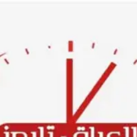
Ski
t
conten