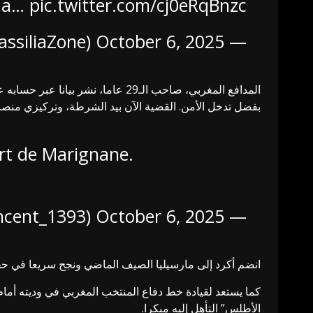
é a…
pic.twitter.com/cj0eRqBnzc
October 6, 2025
— Massilia Zone (@MassiliaZone)
المدافع المغربي، صاحب الـ29 عام
بفضل تدخل الأمن. القضية الآن بيد الشرطة، وتركيزي منص
rt de Marignane.
October 6, 2025
— 𝐕𝐢𝐧𝐜𝐞𝐧𝐳𝐨 𝐓𝐨𝐦𝐦𝐚𝐬𝐢 (@Vincent_1393)
انضم أكرد إلى مارسيليا الصيف الماضي ونجح سريعا في ح
الأطلس” التأهل إليه مبكرا.