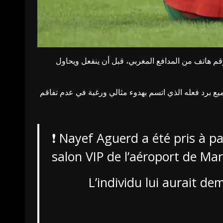
هاتف من المدافع المغربي، قبل أن ينفعل ويحاول
ع برد فعله الذي اتسم بهدوء مثالي ورغبة في عدم تفاقم
❗️ Nayef Aguerd a été pris à p
salon VIP de l’aéroport de Ma
L’individu lui aurait d