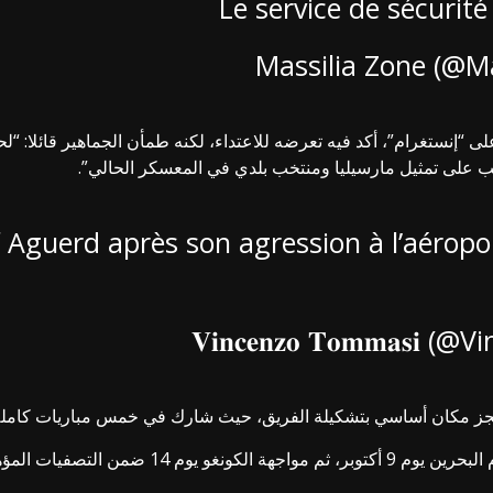
Le service de sécurit
ا، نشر بيانا عبر حسابه على “إنستغرام”، أكد فيه تعرضه للاعتداء، لكنه طمأن الجم
ب على تمثيل مارسيليا ومنتخب بلدي في المعسكر الحالي”.
 Aguerd après son agression à l’aéropo
جز مكان أساسي بتشكيلة الفريق، حيث شارك في خمس مباريات كاملة 