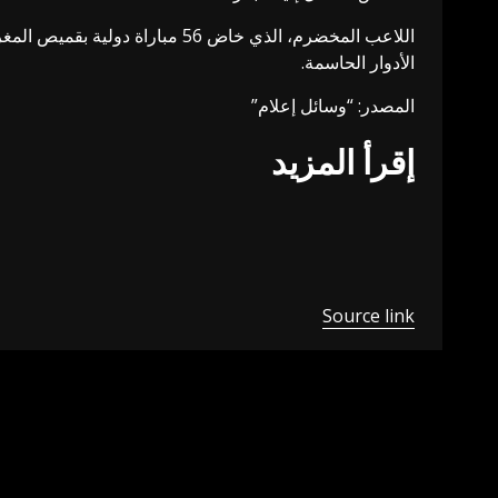
الأدوار الحاسمة.
المصدر: “وسائل إعلام”
إقرأ المزيد
Source link
Previous
Post
“كف عن تقليد ميسي!”.. نجم إنجلترا السابق يشن هجوما حا
navigation
اترك تعليقاً