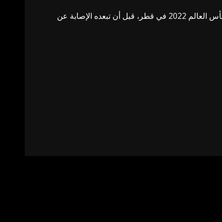
اللاعب المخضرم، الذي خاض 56 مباراة دولية بقميص المغرب منذ 2016، كان حاضرا أيضا في الإنجاز التاريخي ببلوغ نصف نهائي كأس العالم 2022 في قطر، قبل أن تبعده الإصابة عن
Next
“لو أراد شراء نادينا لفعل ذلك في 5 دقائق”.. جوا يوضح حقيقة دفع أموال للنصر لحضور
رونالدو