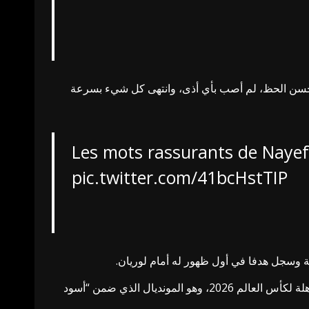
اهير قائلا: “لحسن الحظ، لم أصب بأي أذى، وانتهى كل شيء بسرعة
Les mots rassurants de Nayef
pic.twitter.com/41bcHstTIP
وسجل هدفا في أول ظهور له أمام لوريان.
كما يستعد لقيادة خط دفاع المنتخب المغربي في وديته أمام البحرين يوم 9 أكتوبر، ثم مواجهة الكونغو يوم 14 ضمن التصفيات المؤهلة لكأس العالم 2026، وهو المونديال الذي ضمن “أسود