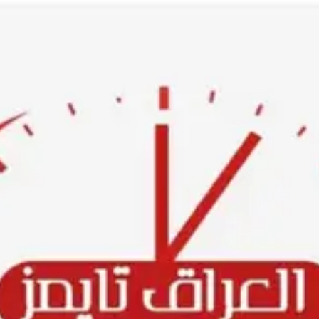
Ski
t
conten