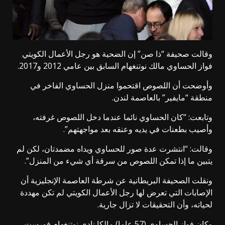
وقالت صحيفة “ذا صن” إن الضحية هو رجل الأعمال الكويتي
فواز الحساوي مالك نوتنغهام السابق بين عامي 2012 و2017.
وأوضحت أن اللصوص اقتحموا منزل الحساوي الفاخر في
منطقة “مايفير” بالعاصمة لندن.
وتابعت: “كان الحساوي نائما عندما دخل اللصوص غرفته،
وأصيب بطعنات في يديه وعنقه بعد مواجهتهم”.
وقالت: “انتشرت عدة صور للحساوي ويداه مضمدتان، لكن لم
يتبين ما إذا تمكن اللصوص من سرقة أي شيء من المنزل”.
ونقلت الصحيفة البريطانية عن شرطة العاصمة الإنجليزية أن
الإصابات التي تعرض لها رجل الأعمال الكويتي لم تكن مهددة
لحياته، وأن التحقيقات لا تزال جارية.
وكان فواز الحساوي (57 عاما) مالكا نادي نوتنغهام فورست