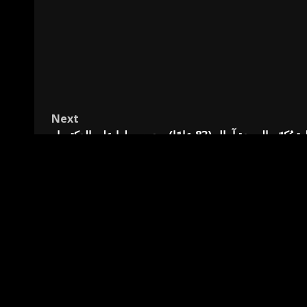
Next
دة آمال (83 عامًا) بعد حصولها على الدكتوراه