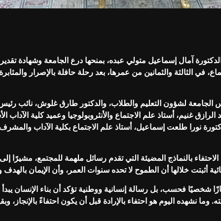
تورة آمال إسماعيل متولي عبده، بمنحها درع الجامعة وشهادة تقدير؛ تقد
 في الثالثة والثمانين من عمرها، بعد رحلة حافلة بالإصرار والمثابرة، 
س الجامعة لشؤون التعليم والطلاب، والدكتور طارق غلوش، نائب رئيس 
الرازق غنيم، أستاذ علم الاجتماع والأنثروبولوجيا وعميد كلية الآداب 
كتورة نورا طلعت إسماعيل، أستاذ علم الاجتماع بكلية الآداب والمشرف
فاء بالنماذج المضيئة التي تقدم رسائل ملهمة للمجتمع، مشيرًا إلى أن
ية أثبتت خلالها أن الطموح لا تحده سنوات العمر، وأن الإيمان بالهدف و
ا شخصيًا فحسب، بل رسالة إنسانية ووطنية تؤكد أن بناء الإنسان يبدأ ب
ه. وما نشهده اليوم هو احتفاء بالإرادة قبل أن يكون احتفاءً بالإنجاز، وب