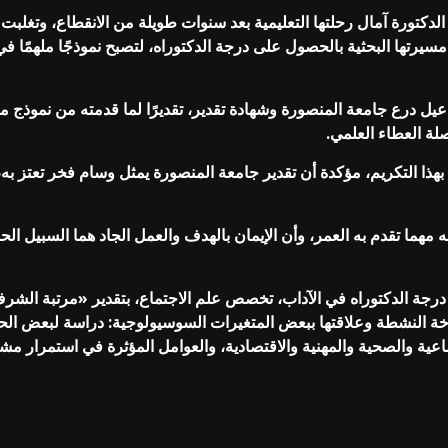
فت الدكتورة آمال رحلتها التعليمية بعد سنوات طويلة من الانقطاع، وت
تها البحثية بالحصول على درجة الدكتوراه، لتصبح نموذجًا ملهمًا في ا
اعيل درع جامعة المنصورة وشهادة تقدير، تقديرًا لما قدمته من نمو
صلة العطاء العلمي.
هذا التكريم، مؤكدة أن تقدير جامعة المنصورة يمثل وسام فخر تعتز به، و
ه مهما تقدم به العمر، وأن الإيمان بالهدف والعمل الجاد هما السبيل ال
رجة الدكتوراه في الآداب، تخصص علم الاجتماع، بتقدير «مرتبة الشرف
وخة النشطة وعلاقتها ببعض المتغيرات السوسيولوجية: دراسة لبعض الحا
عية والصحية والمهنية والاقتصادية، والعوامل المؤثرة في استمرار مش