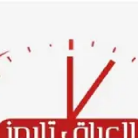
Ski
t
conten