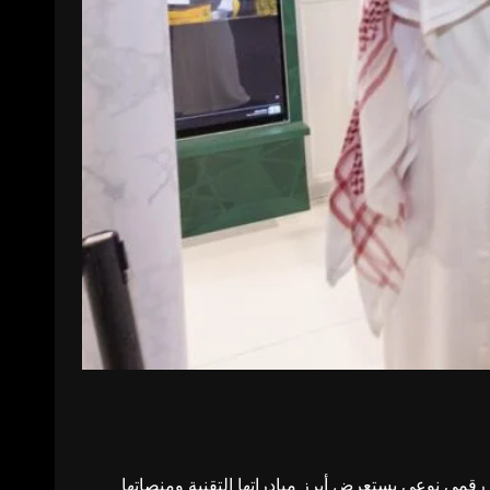
رام والمسجد النبوي مشاركتها في معرض الرياض الدولي للكتاب 2025، من خلال جناح رقمي نوعي يستعرض أبرز مبادراتها التقنية ومنصاتها