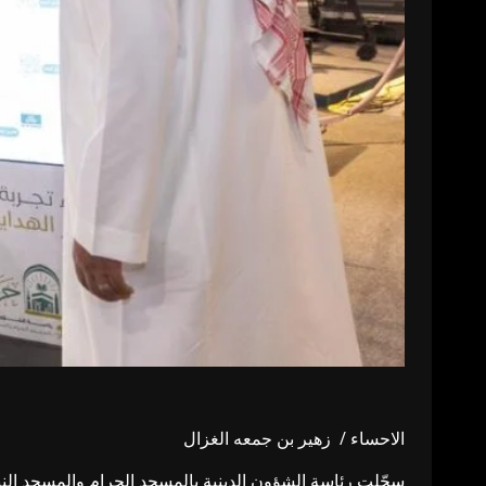
الاحساء / زهير بن جمعه الغزال