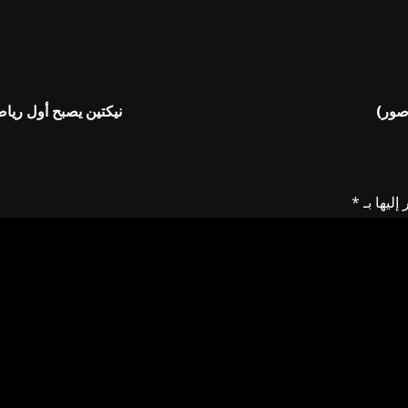
(صور)
نيكتين يصبح أول ري
إليها بـ
*