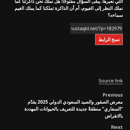
التي نعبرها. يبقى السؤال مفتوحًا: هل نملك نحن ذاكرتنا كما
نملك النظر إلى الغيوم، أم أن الذاكرة تملكنا كما يملك الغيم
سماءه؟
نسخ الرابط
Source link
Previous
Post
معرض الصقور والصيد السعودي الدولي 2025 يقدّم
navigation
“السفاري” منطقةً جديدة للتعريف بالحيوانات المهددة
بالانقراض
Next