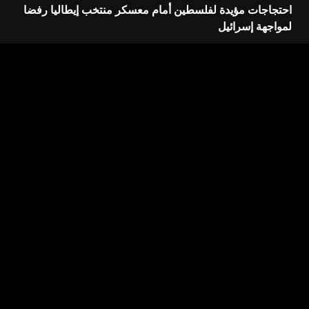
احتجاجات مؤيدة لفلسطين أمام معسكر منتخب إيطاليا رفضا
لمواجهة إسرائيل
اترك تعليقاً
لن يتم نشر عنوان بريدك الإلكتروني.
الحقول الإلزامية مشار
إليها بـ
*
التعليق
*