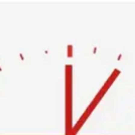
Ski
t
conten