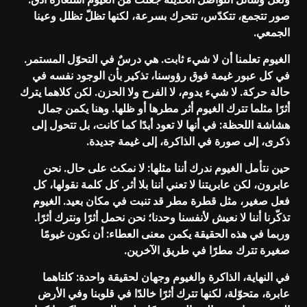
صور تتجمع، تتكدّس، تتحرك بسرعة، لكنها تظلّ تظلل وعينا
الجمعي.
الغيوم تعلمنا أن لا شيء ثابت. هي درسٌ في التحوّل المستمر.
في كل عبور غيمة فوق رؤوسنا، تذكير بأن الوجود نفسه في
حالة حركة. لا شيء يدوم، لا الفرح ولا الحزن. لكن كلاهما يترك
أثرًا مثلما تترك الغيوم أثر مطرها أو ظلها. وهنا يكمن جمال
هشاشة اللحظة: في أنها لا تعود أبدًا كما كانت، بل تتحول إلى
ذكرى، إلى صورة في الذاكرة، إلى غيمة جديدة.
حين نتأمل الغيوم ندرك أننا مثلها: لا نمكث على حال. نحن
عابرون، لكن عابريتنا لا تعني أننا بلا أثر. كل كلمة نقولها، كل
فعل صغير، مثل قطرة مطر قد تنبت في مكان بعيد. الغيوم
تذكّرنا أننا لا نعيش لأنفسنا وحدنا؛ نحن نحمل أثرًا ونترك أثرًا.
وربما في هذه الحقيقة يكمن معنى العطاء: أن نكون غيومًا
صغيرة تترك مطرًا في طريق الآخرين.
في النهاية، الذاكرة والغيوم وجهان لحقيقة واحدة: كلتاهما
عابرة، متحوّلة، لكنها تترك أثرًا خالدًا في قلوبنا وفي الأرض