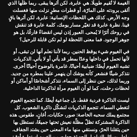
الغيمة لا تُقيم طويلًا. هي عابرة، لكن أثرها يبقى. ربما ظلّها الذي
ألقى برودته على المارّة، أو قطرات مطرٍ نزلت منها فغسلت
وجه الأرض. كذلك هي اللحظات الإنسانية: عابرة، لكن أثرها باقٍ
فينا. نظرة عابرة قد تغيّر مسار يومك، كلمة عابرة قد تنقش
في روحك أثرًا لا يُمحى. العبور إذن ليس انقضاءً فارغًا، بل هو
جوهر الوجود. فما معنى اللحظة لو لم تكن قابلة للرحيل؟
في الغيوم شيء يوقظ الحنين. ربما لأننا نعلم أنها لن تبقى، أو
لأنها تحمل في داخلها وعدًا بمطر قد يأتي أو لا يأتي. الذكريات
تشبه الغيوم أيضًا: ضبابية أحيانًا، غامرة بالوضوح أحيانًا أخرى.
نتذكر شيئًا فنشعر كأنه يوشك أن ينهمر علينا بمطره من جديد.
وربما لذلك، حين ننظر إلى السماء، نتذكر أشخاصًا أو أماكن أو
لحظات رحلت، كما لو أن الغيوم مرآة لذاكرتنا الداخلية.
ليست الذاكرة فردية فقط، بل جماعية أيضًا. كما تتجمع الغيوم
لتغطي السماء، تتجمع الذكريات لتشكّل ذاكرة الشعوب. كل
مجتمع يملك سحبه الخاصة: صور، حكايات، أغانٍ، طقوس. هذه
الذاكرة المشتركة تظلّ مظلّة نعيش تحتها جميعًا، نستظل بها
حين يثقلنا الحرّ، ونستقي منها ماء المعنى حين يشتد الجفاف.
ولعل وسائل التواصل الحديثة جعلت من الغيوم استعارة أدق: