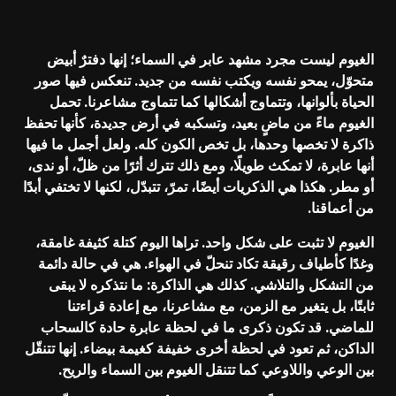
الغيوم ليست مجرد مشهد عابر في السماء؛ إنها دفترٌ أبيض
متحوّل، يمحو نفسه ويكتب نفسه من جديد. تنعكس فيها صور
الحياة بألوانها، وتتماوج أشكالها كما تتماوج مشاعرنا. تحمل
الغيوم ماءً من ماضٍ بعيد، وتسكبه في أرض جديدة، كأنها تحفظ
ذاكرة لا تخصها وحدها، بل تخص الكون كله. ولعل أجمل ما فيها
أنها عابرة، لا تمكث طويلًا، ومع ذلك تترك أثرًا من ظلّ، أو ندى،
أو مطر. هكذا هي الذكريات أيضًا، تمرّ، تتبدّل، لكنها لا تختفي أبدًا
من أعماقنا.
الغيوم لا تثبت على شكل واحد. تراها اليوم كتلة كثيفة غامقة،
وغدًا كأطياف رقيقة تكاد تنحلّ في الهواء. هي في حالة دائمة
من التشكل والتلاشي. كذلك هي الذاكرة: ما نتذكره لا يبقى
ثابتًا، بل يتغير مع الزمن، مع مشاعرنا، مع إعادة قراءتنا
للماضي. قد تكون ذكرى ما في لحظة عابرة حادة كالسحاب
الداكن، ثم تعود في لحظة أخرى خفيفة كغيمة بيضاء. إنها تتنقّل
بين الوعي واللاوعي كما تتنقل الغيوم بين السماء والريح.