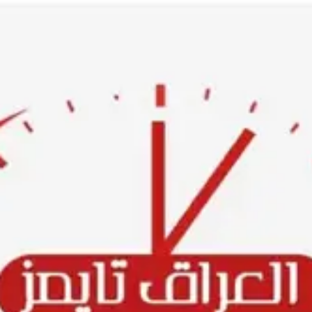
Ski
t
conten