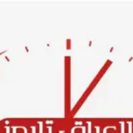
Ski
t
conten