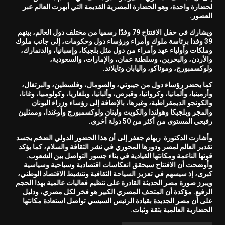
لحضارة واحدة، وهو الحضارة المصرية القديمة التي أبهرت العالم عبر
العصور.
ويشارك في حفل الافتتاح 79 وفدًا رسميا من مختلف دول العالم، بينهم
39 وفدا برئاسة ملوك وأمراء ورؤساء دول وحكومات، إلى جانب ملوك
وملكات وأولياء عهد وأمراء من دول مثل بلجيكا، وإسبانيا، والدنمارك،
والأردن، والبحرين، وسلطنة عمان، والإمارات، والسعودية،
ولوكسمبورج، وموناكو، واليابان وتايلاند.
كما يحضر رؤساء دول من جيبوتي، والصومال، وفلسطين، والبرتغال،
وأرمينيا، وألمانيا، وكرواتيا، وقبرص، وألبانيا، وبلغاريا، وكولومبيا، وغانا،
والكونجو الديمقراطية، وغيرها، بالإضافة إلى رؤساء وزراء اليونان
والمجر وبلجيكا وهولندا والكويت ولبنان ولوكسمبورج وأوغندا، وممثلين
رفيعي المستوى من أكثر من 50 دولة أخرى.
وأشارت الدكتورة ريهام جعفر إلى أن هذا الحضور الدولي الضخم يجسد
تقدير العالم لمصر ودورها المحوري في نشر الثقافة والسلام، كما يؤكد
قوتها الناعمة ومكانتها القيادية في بناء جسور التواصل بين الشعوب.
وأوضحت أن الافتتاح سيحقق انعكاسات اقتصادية وسياحية وسياسية
كبرى، إذ سيسهم في تعزيز السياحة الثقافية وتنشيط الاقتصاد الوطني،
ويبرز صورة مصر الحديثة القادرة على تنظيم فعاليات عالمية بهذا الحجم
الرفيع. مؤكدة أن المتحف المصري الكبير هو فخر لكل مصري، ودليل
على أن مصر الجديدة بقيادة الرئيس السيسي تواصل استعادة مكانتها
الحضارية العالمية بثقة وثبات.