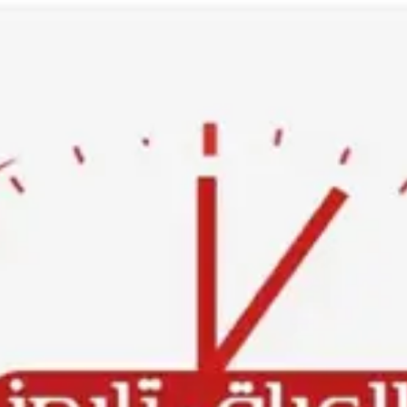
Ski
t
conten