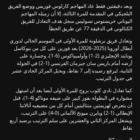
وبعد دقيقتين فقط عاد المهاجم كارلوس فوربس ووضع الفريق
البلجيكي في المقدمة للمرة الثالثة، إلا أن زميله المهاجم
اليوناني خريستوس تسوليس سجل هدف التعادل للفريق
الكتالوني في الدقيقة 77 عن طريق الخطأ.
وتعادل فريق برشلونة للمرة الأولى في الموسم الحالي لدوري
أبطال أوروبا (2025-2026) بعد فوزين على كل من نيوكاسل
يونايتد الإنجليزي (2-1) وأولمبياكوس (6-1)، وخسارة على
أرضه أمام باريس سان جيرمان الفرنسي (1-2) في الجولة
الثانية، ليرفع رصيده إلى 7 نقاط، ويحتل المركز الحادي عشر
في جدول الترتيب.
كما تعادل نادي كلوب بروج للمرة الأولى أيضا بعد أن استهل
مشواره في البطولة بفوز كبير على ضيفه موناكو (4-1)، قبل
أن يتعرض لهزيمتين متتاليتين أمام كل من مضيفيه أتالانتا
الإيطالي (1-2) وبايرن ميونخ الألماني (0-4) على الترتيب،
ويشغل المركز الثاني والعشرين على سلم الترتيب برصيد أربع
نقاط.
المصدر: RT