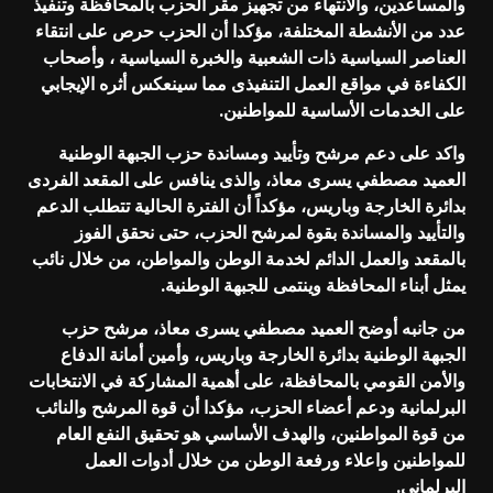
والمساعدين، والانتهاء من تجهيز مقر الحزب بالمحافظة وتنفيذ
عدد من الأنشطة المختلفة، مؤكدا أن الحزب حرص على انتقاء
العناصر السياسية ذات الشعبية والخبرة السياسية ، وأصحاب
الكفاءة في مواقع العمل التنفيذى مما سينعكس أثره الإيجابي
على الخدمات الأساسية للمواطنين.
واكد على دعم مرشح وتأييد ومساندة حزب الجبهة الوطنية
العميد مصطفي يسرى معاذ، والذى ينافس على المقعد الفردى
بدائرة الخارجة وباريس، مؤكداً أن الفترة الحالية تتطلب الدعم
والتأييد والمساندة بقوة لمرشح الحزب، حتى نحقق الفوز
بالمقعد والعمل الدائم لخدمة الوطن والمواطن، من خلال نائب
يمثل أبناء المحافظة وينتمى للجبهة الوطنية.
من جانبه أوضح العميد مصطفي يسرى معاذ، مرشح حزب
الجبهة الوطنية بدائرة الخارجة وباريس، وأمين أمانة الدفاع
والأمن القومي بالمحافظة، على أهمية المشاركة في الانتخابات
البرلمانية ودعم أعضاء الحزب، مؤكدا أن قوة المرشح والنائب
من قوة المواطنين، والهدف الأساسي هو تحقيق النفع العام
للمواطنين واعلاء ورفعة الوطن من خلال أدوات العمل
البرلمانى.