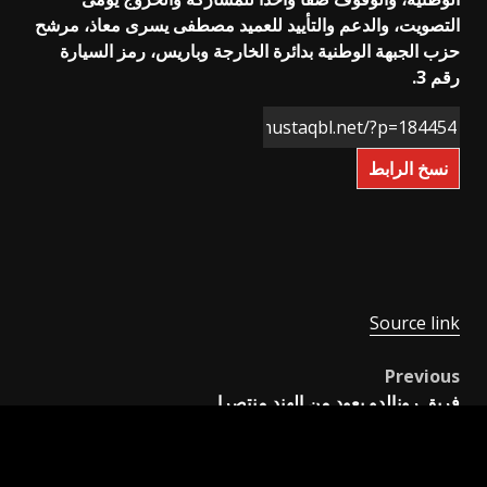
التصويت، والدعم والتأييد للعميد مصطفى يسرى معاذ، مرشح
حزب الجبهة الوطنية بدائرة الخارجة وباريس، رمز السيارة
رقم 3.
نسخ الرابط
Source link
Previous
Post
فريق رونالدو يعود من الهند منتصرا
navigation
Next
الأهلي يهزم الاتحاد ويتصدر الدوري (فيديو)