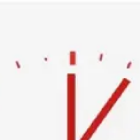
Ski
t
conten