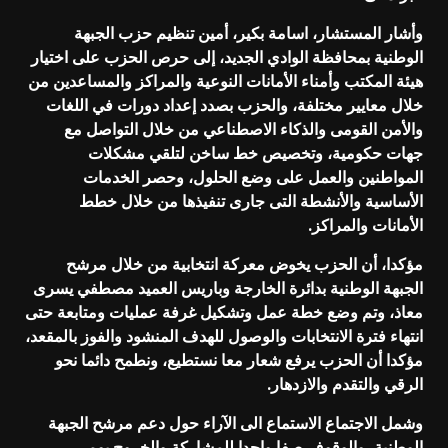
وأشار المستشار، اسامة بكير، أمين تنظيم حزب الجبهة
الوطنية بمحافظة الوادي الجديد، إلى حرص الحزب على اختيار
هيئة المكتب وأمناء الأمانات النوعية والمراكز والمساعدين من
خلال معايير مختلفة، والحزب بصدد إعداد دورات في اللغات
والأمن القومى والذكاء الاصطناعي من خلال التواصل مع
جهات حكومية، وتخصيص خط ساخن لتلقي مشكلات
المواطنين والعمل على وضع الحلول، وحصر الخدمات
الأساسية والأنشطة التى جارى تنفيذها من خلال خطط
الأمانات والمراكز.
مؤكدا، أن الحزب يخوض معركة انتخابية من خلال مرشح
الجبهة الوطنية بدائرة الخارجة وباريس العميد مصطفي يسرى
معاذ، وتم وضع خطة عمل وتشكيل غرفة عمليات ومتابعة حتى
انتهاء فترة الانتخابات والوصول للهدف المنشود والفوز بالمقعد،
مؤكدا أن الحزب يرفع شعار معا نستطيع، ونطمح دائما نحو
الرقي والتقدم والازدهار.
وشمل الاجتماع الاستماع الى الآراء حول دعم مرشح الجبهة
الوطنية، والوقوف صفا واحدا للمشاركة والخروج يومى