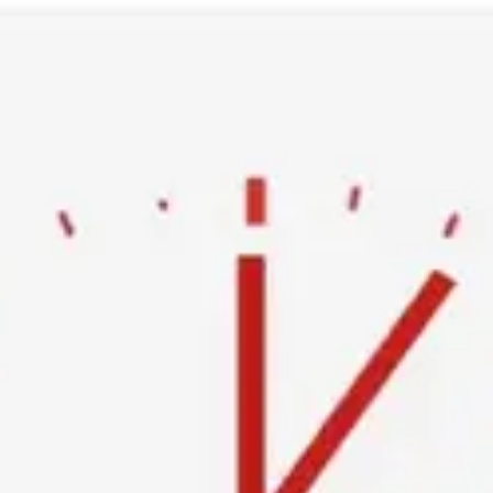
Ski
t
conten