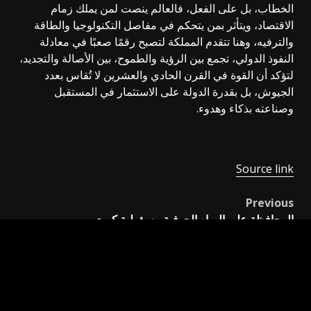
الخطاب، بل على الفعل، فالعالم ينصت لمن يملك زمام
الاقتصاد، ويتأثر بمن يتحكم في مفاصل التكنولوجيا والطاقة
والترفيه، وهنا تتقدم المملكة لتصبح رقمًا صعبًا في معادلة
النفوذ الدولي، تجمع بين الرؤية والطموح، بين الأصالة والتجديد،
لتؤكد أن القوة في القرن الحادي والعشرين لا تُقاس بعدد
الجيوش، بل بقدرة الدولة على الاستثمار في المستقبل
وصناعته بذكاء وهدوء.
Source link
Previous
Post
المحافظة على المياه الجوفية مسؤولية كبرى
navigation
Next
اليد والقلم : حيث يولد الفكر
اترك تعليقاً