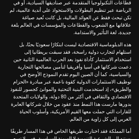
قطاعات التكنولوجيا المتقدمة عبر صناديقها السيادية، أو في
الرياضة عبر تنظيم البطولات والاستحواذ على أندية عالمية، لم
تكن تبحث فقط عن العوائد المالية، بل كانت تُعيد صياغة
علاقاتها مع الشعوب والقطاعات والمؤسسات في العالم بلغة
جديدة، لغة التأثير والاستدامة.
هذه الدبلوماسية الاقتصادية ليست ابتكارًا سعوديًا بحتًا، بل
استلهام لتجارب دولية راسخة، فقد سبقت بريطانيا إلى
استخدام الاستثمار كأداة نفوذ بعد الحرب العالمية الثانية حين
دعمت شركاتها في آسيا وأفريقيا لتأمين مصالحها التجارية
والسياسية، كما أن الصين اليوم تقدم النموذج الأوضح في
توظيف الاستثمارات الدولية كقوة ناعمة عبر مبادرة «الحزام
والطريق»، إذ استخدمت البنية التحتية والموانئ كجسور للنفوذ
الاقتصادي والثقافي في أكثر من 80 دولة، والولايات المتحدة
بدورها مارست هذا النمط منذ عقود من خلال شركاتها العابرة
للقارات التي حملت معها القيم الأمريكية، وأسلوب الحياة
الغربي إلى كل زاوية من العالم.
أما المملكة فقد اختارت طريقها الخاص في هذا المسار طريقًا
يستند إلى الشرعية التنموية لا الهيمنة السياسية، فهي لا تسعى