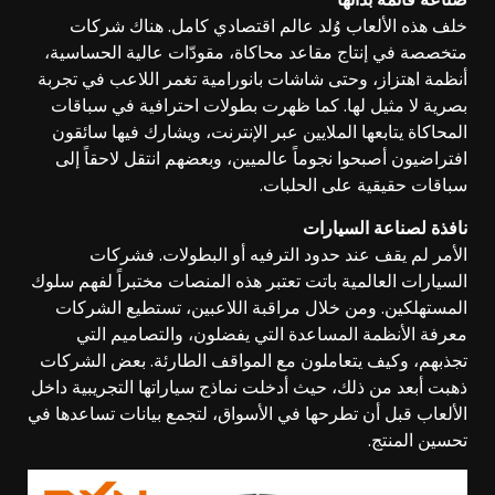
خلف هذه الألعاب وُلد عالم اقتصادي كامل. هناك شركات
متخصصة في إنتاج مقاعد محاكاة، مقودّات عالية الحساسية،
أنظمة اهتزاز، وحتى شاشات بانورامية تغمر اللاعب في تجربة
بصرية لا مثيل لها. كما ظهرت بطولات احترافية في سباقات
المحاكاة يتابعها الملايين عبر الإنترنت، ويشارك فيها سائقون
افتراضيون أصبحوا نجوماً عالميين، وبعضهم انتقل لاحقاً إلى
سباقات حقيقية على الحلبات.
نافذة لصناعة السيارات
الأمر لم يقف عند حدود الترفيه أو البطولات. فشركات
السيارات العالمية باتت تعتبر هذه المنصات مختبراً لفهم سلوك
المستهلكين. ومن خلال مراقبة اللاعبين، تستطيع الشركات
معرفة الأنظمة المساعدة التي يفضلون، والتصاميم التي
تجذبهم، وكيف يتعاملون مع المواقف الطارئة. بعض الشركات
ذهبت أبعد من ذلك، حيث أدخلت نماذج سياراتها التجريبية داخل
الألعاب قبل أن تطرحها في الأسواق، لتجمع بيانات تساعدها في
تحسين المنتج.