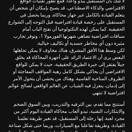
لا شك بأن المستقبل يبدو واعداً. فمع تطور تقنيات الواقع
الافتراضي والذكاء الاصطناعي، قد يصبح بإمكان أي شخص أن
يتعلم القيادة بالكامل عبر جهاز محاكاة، وربما يحصل في
المستقبل على رخصة قيادة افتراضية قبل التوجه إلى الشوارع
الحقيقية. كما يمكن لهذه التكنولوجيا أن تفتح الباب أمام
سباقات افتراضية تضاهي شهرتها الفورمولا 1، وتوفر تجارب
مثيرة دون أي مخاطر جسدية أو تكاليف خيالية.
لكن وسط هذا الأفق المشرق، هناك مخاوف لا يمكن تجاهلها.
البعض يرى أن الاعتماد الزائد على أجهزة المحاكاة قد يخلق
جيلاً يفتقر إلى خبرة الطريق الحقيقية، حيث لا يمكن للواقع
الافتراضي أن يحاكي بشكل كامل رهبة المواقف المفاجئة أو
الظروف المناخية القاسية. وهناك من يخشى أن يتحول الأمر
إلى إدمان، ينعزل فيه الشباب عن العالم الواقعي لصالح عوالم
افتراضية لا تنتهي.
أستنتج مما تقدم، بين الترفيه والتدريب، وبين السوق الضخم
والابتكارات التقنية، تبدو ألعاب محاكاة القيادة اليوم أكثر من
مجرد لعبة. إنها رحلة إلى المستقبل، قد تغير طريقة تعلمنا
القيادة، وطريقة تفاعلنا مع السيارات، وربما حتى شكل صناعة