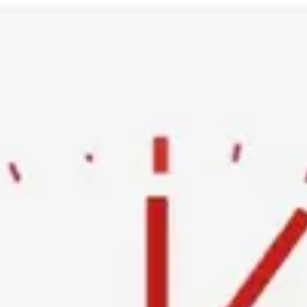
Ski
t
conten