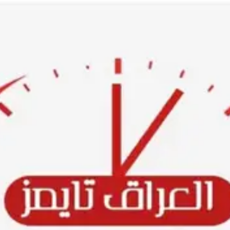
Ski
t
conten