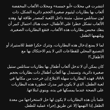
انتشرت في محلات «أبو خمسة» ومحلات الألعاب المخفضة
ألعاب بها بطاريات ليثيوم صغيرة الحجم دائرية الشكل، ذات
لون ستانلس ستيل، مثبتة داخل اللعبة كمصدر طاقة لها. وهذه
الألعاب تشكل خطرا على الأطفال، حيث هناك احتمال كبير أن
ينفك محبس بطاريات هذه الألعاب، فتقع البطاريات الصغيرة،
ويلتهمها الطفل.
لما لا يمنع إدخال هذه البطاريات، وتترك حكرا فقط للاستيراد أو
التصنيع المحلي للقطاعات التي لا يتم الاحتكاك بها مع
الأطفال؟!
كان يمكن أن لا تدخل ألعاب أطفال بها بطاريات ستانلس ستيل
صغيرة دائرية، وتستبدل بها ألعاب أطفال ذات بطاريات بحجم
AAA، فهذه البطاريات سهلة الابتلاع إن خرجت من مكانها في
لعبة الطفل، الذي لا يكون غير مدرك خطورة هذه البطاريات
على الصحة عندما يمسكها في يده، وينوي ابتلاعها.
علما بأن هذه البطاريات لا يكون لها حل لاستخراجها من معدة
الطفل إذا التهمها إلا عن طريق إجراء عملية للطفل.